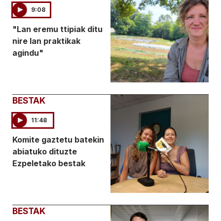
9:08
"Lan eremu ttipiak ditu
nire lan praktikak
agindu"
BESTAK
11:48
Komite gaztetu batekin
abiatuko dituzte
Ezpeletako bestak
BESTAK