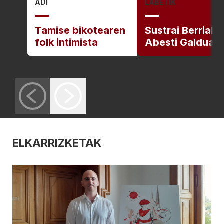
ADI
LABETIK
Tamise bikotearen
Sustrai Berriak 
folk intimista
Abesti Galduak
ELKARRIZKETAK