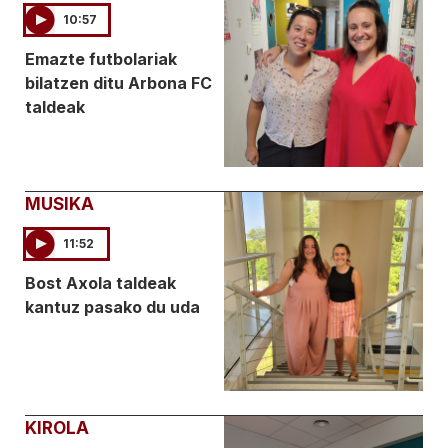
10:57
Emazte futbolariak
bilatzen ditu Arbona FC
taldeak
MUSIKA
11:52
Bost Axola taldeak
kantuz pasako du uda
KIROLA