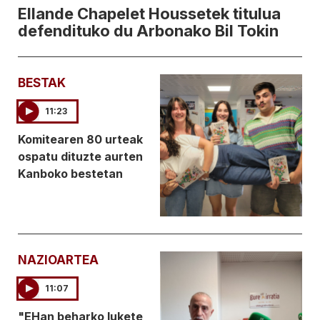
Ellande Chapelet Houssetek titulua
defendituko du Arbonako Bil Tokin
BESTAK
11:23
Komitearen 80 urteak
ospatu dituzte aurten
Kanboko bestetan
NAZIOARTEA
11:07
"EHan beharko lukete