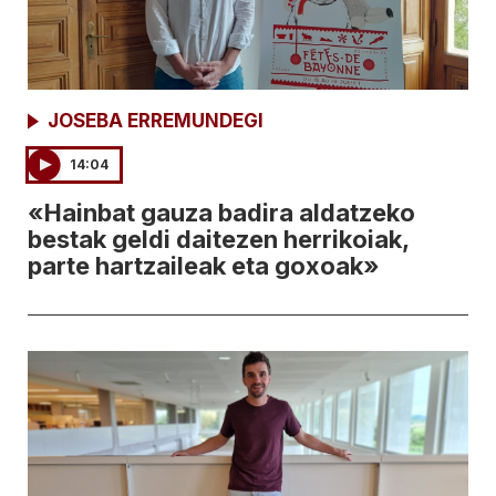
JOSEBA ERREMUNDEGI
14:04
«Hainbat gauza badira aldatzeko
bestak geldi daitezen herrikoiak,
parte hartzaileak eta goxoak»