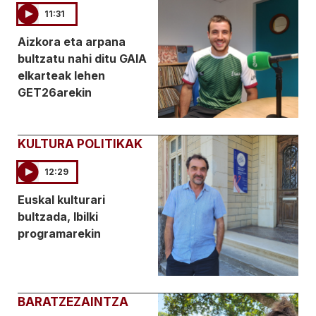
11:31
Aizkora eta arpana
bultzatu nahi ditu GAIA
elkarteak lehen
GET26arekin
KULTURA POLITIKAK
12:29
Euskal kulturari
bultzada, Ibilki
programarekin
BARATZEZAINTZA