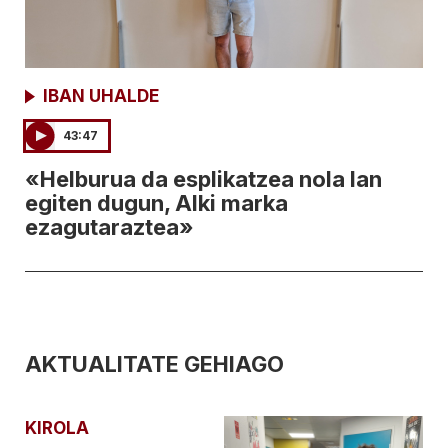
IBAN UHALDE
43:47
«Helburua da esplikatzea nola lan
egiten dugun, Alki marka
ezagutaraztea»
AKTUALITATE GEHIAGO
KIROLA