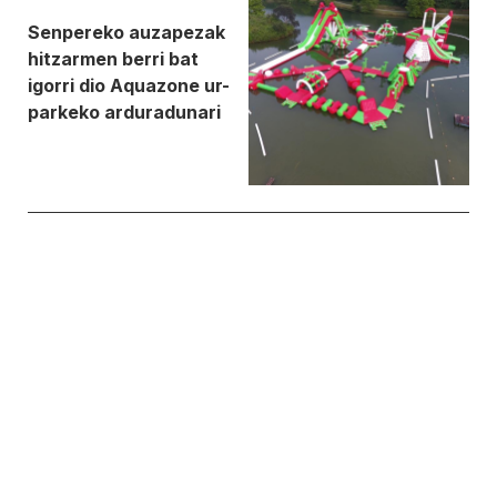
Senpereko auzapezak
hitzarmen berri bat
igorri dio Aquazone ur-
parkeko arduradunari