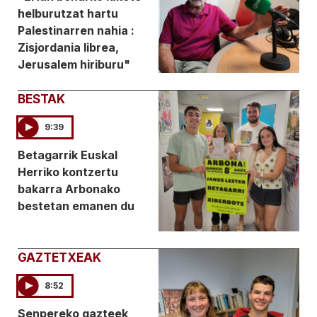
helburutzat hartu
Palestinarren nahia :
Zisjordania librea,
Jerusalem hiriburu"
BESTAK
9:39
Betagarrik Euskal
Herriko kontzertu
bakarra Arbonako
bestetan emanen du
GAZTETXEAK
8:52
Senpereko gazteek