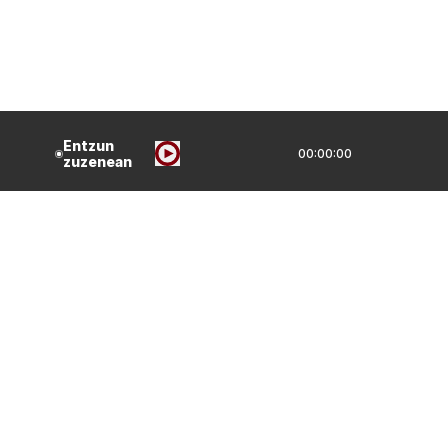
Entzun
00:00:00
zuzenean
IRRATIA GIRA
HARREMANAK