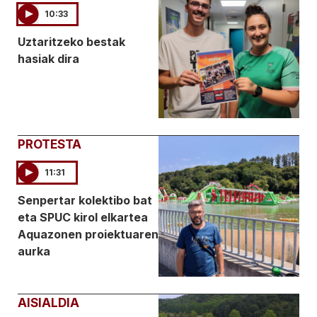
10:33
Uztaritzeko bestak
hasiak dira
PROTESTA
11:31
Senpertar kolektibo bat
eta SPUC kirol elkartea
Aquazonen proiektuaren
aurka
AISIALDIA