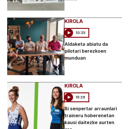
KIROLA
10:25
Aldaketa abiatu da
pilotari berezkoen
munduan
KIROLA
15:29
Bi senpertar arraunlari
traineru hoberenetan
kausi daitezke aurten