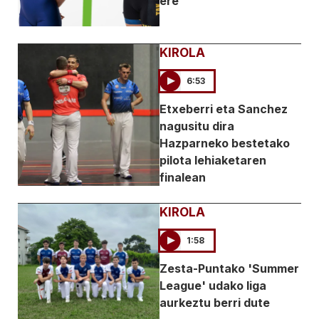
ere
KIROLA
6:53
Etxeberri eta Sanchez
nagusitu dira
Hazparneko bestetako
pilota lehiaketaren
finalean
KIROLA
1:58
Zesta-Puntako 'Summer
League' udako liga
aurkeztu berri dute