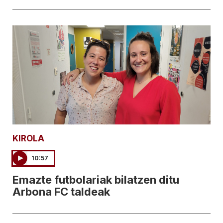
KIROLA
10:57
Emazte futbolariak bilatzen ditu
Arbona FC taldeak