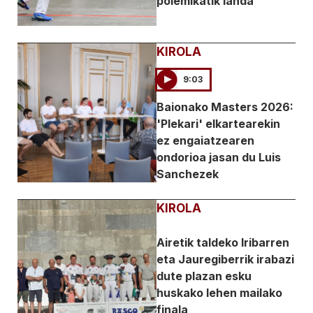
polemikatik landa
KIROLA
9:03
Baionako Masters 2026:
'Plekari' elkartearekin
ez engaiatzearen
ondorioa jasan du Luis
Sanchezek
KIROLA
Airetik taldeko Iribarren
eta Jauregiberrik irabazi
dute plazan esku
huskako lehen mailako
finala