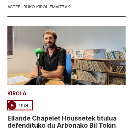
ASTEBURUKO KIROL EMAITZAK
KIROLA
11:24
Ellande Chapelet Houssetek titulua
defendituko du Arbonako Bil Tokin