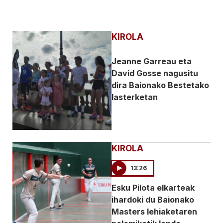
KIROLA
Jeanne Garreau eta
David Gosse nagusitu
dira Baionako Bestetako
lasterketan
KIROLA
13:26
Esku Pilota elkarteak
ihardoki du Baionako
Masters lehiaketaren