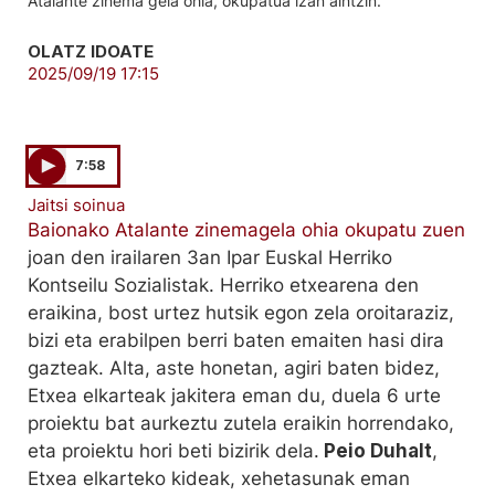
Atalante zinema gela ohia, okupatua izan aintzin.
OLATZ IDOATE
2025/09/19 17:15
7:58
Jaitsi soinua
Baionako Atalante zinemagela ohia okupatu zuen
joan den irailaren 3an Ipar Euskal Herriko
Kontseilu Sozialistak. Herriko etxearena den
eraikina, bost urtez hutsik egon zela oroitaraziz,
bizi eta erabilpen berri baten emaiten hasi dira
gazteak. Alta, aste honetan, agiri baten bidez,
Etxea elkarteak jakitera eman du, duela 6 urte
proiektu bat aurkeztu zutela eraikin horrendako,
eta proiektu hori beti bizirik dela.
Peio Duhalt
,
Etxea elkarteko kideak, xehetasunak eman