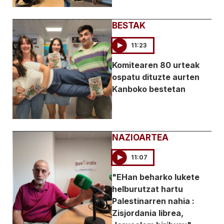
BESTAK
11:23
Komitearen 80 urteak
ospatu dituzte aurten
Kanboko bestetan
NAZIOARTEA
11:07
"EHan beharko lukete
helburutzat hartu
Palestinarren nahia :
Zisjordania librea,