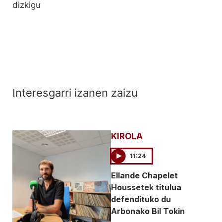
dizkigu
Interesgarri izanen zaizu
KIROLA
11:24
Ellande Chapelet
Houssetek titulua
defendituko du
Arbonako Bil Tokin