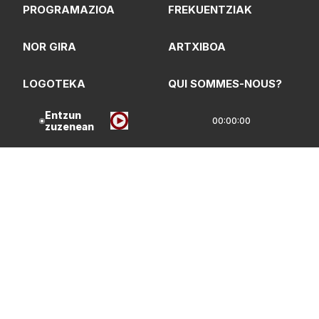
PROGRAMAZIOA
FREKUENTZIAK
NOR GIRA
ARTXIBOA
LOGOTEKA
QUI SOMMES-NOUS?
Entzun
00:00:00
zuzenean
Lege Oharrak
Pribatasun Politika
CC Lizentzia