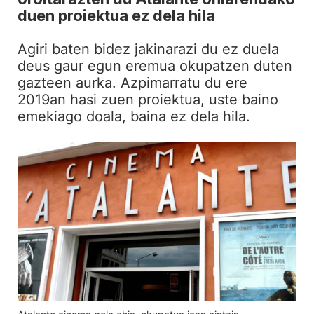
duen proiektua ez dela hila
Agiri baten bidez jakinarazi du ez duela
deus gaur egun eremua okupatzen duten
gazteen aurka. Azpimarratu du ere
2019an hasi zuen proiektua, uste baino
emekiago doala, baina ez dela hila.