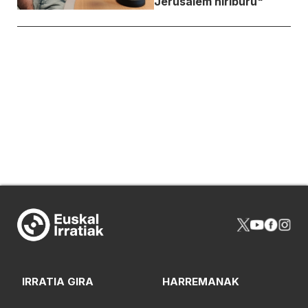
Jerusalem hiriburu"
IRRATIA GIRA
HARREMANAK