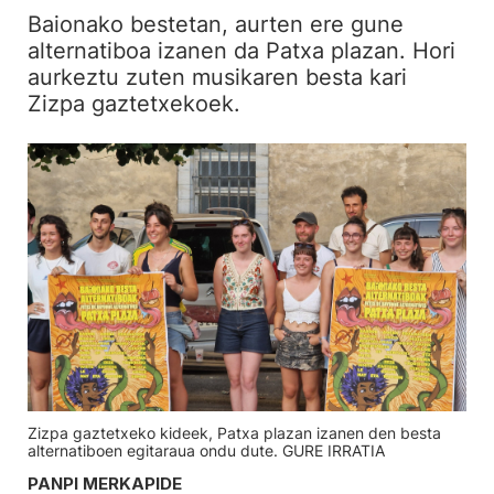
Baionako bestetan, aurten ere gune
alternatiboa izanen da Patxa plazan. Hori
aurkeztu zuten musikaren besta kari
Zizpa gaztetxekoek.
Zizpa gaztetxeko kideek, Patxa plazan izanen den besta
alternatiboen egitaraua ondu dute. GURE IRRATIA
PANPI MERKAPIDE