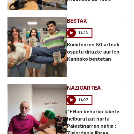
BESTAK
11:23
Komitearen 80 urteak
ospatu dituzte aurten
Kanboko bestetan
NAZIOARTEA
11:07
"EHan beharko lukete
helburutzat hartu
Palestinarren nahia :
Zisjordania librea,