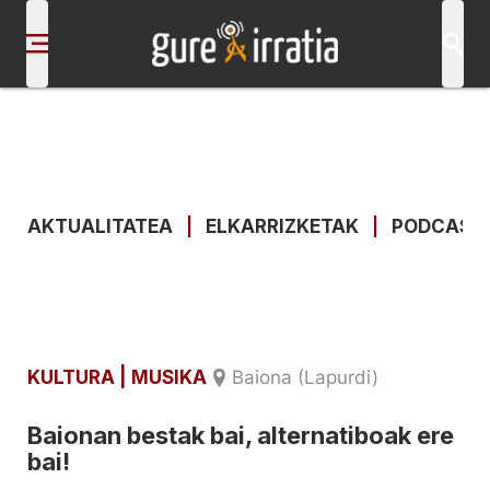
AKTUALITATEA
|
ELKARRIZKETAK
|
PODCAST
KULTURA
| MUSIKA
Baiona (Lapurdi)
Baionan bestak bai, alternatiboak ere
bai!