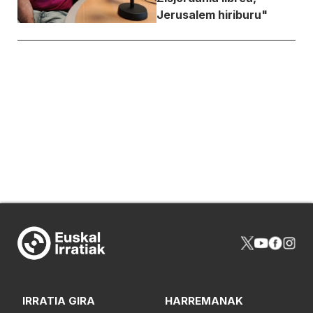
Jerusalem hiriburu"
IRRATIA GIRA
HARREMANAK