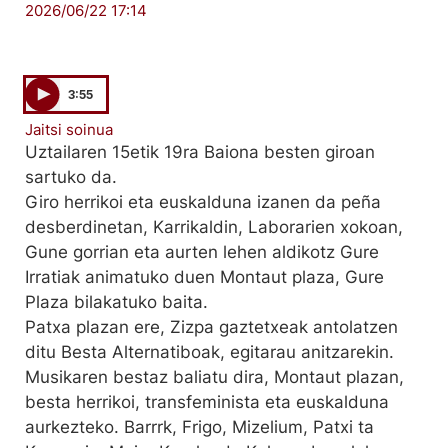
2026/06/22 17:14
3:55
Jaitsi soinua
Uztailaren 15etik 19ra Baiona besten giroan
sartuko da.
Giro herrikoi eta euskalduna izanen da peña
desberdinetan, Karrikaldin, Laborarien xokoan,
Gune gorrian eta aurten lehen aldikotz Gure
Irratiak animatuko duen Montaut plaza, Gure
Plaza bilakatuko baita.
Patxa plazan ere, Zizpa gaztetxeak antolatzen
ditu Besta Alternatiboak, egitarau anitzarekin.
Musikaren bestaz baliatu dira, Montaut plazan,
besta herrikoi, transfeminista eta euskalduna
aurkezteko. Barrrk, Frigo, Mizelium, Patxi ta