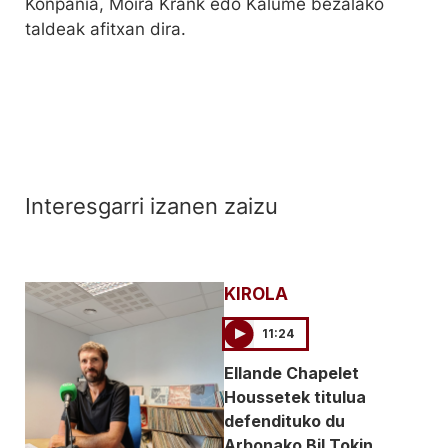
Konpania, Moira Krank edo Kalume bezalako
taldeak afitxan dira.
Interesgarri izanen zaizu
KIROLA
11:24
Ellande Chapelet
Houssetek titulua
defendituko du
Arbonako Bil Tokin