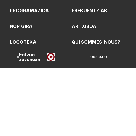
PROGRAMAZIOA
FREKUENTZIAK
NOR GIRA
ARTXIBOA
LOGOTEKA
QUI SOMMES-NOUS?
Entzun
00:00:00
zuzenean
Lege Oharrak
Pribatasun Politika
CC Lizentzia