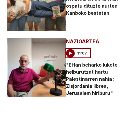
ospatu dituzte aurten
Kanboko bestetan
NAZIOARTEA
11:07
"EHan beharko lukete
helburutzat hartu
Palestinarren nahia :
Zisjordania librea,
Jerusalem hiriburu"