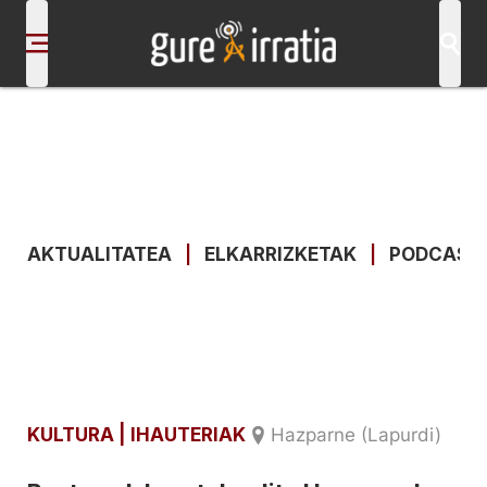
AKTUALITATEA
|
ELKARRIZKETAK
|
PODCAST
KULTURA
| IHAUTERIAK
Hazparne (Lapurdi)