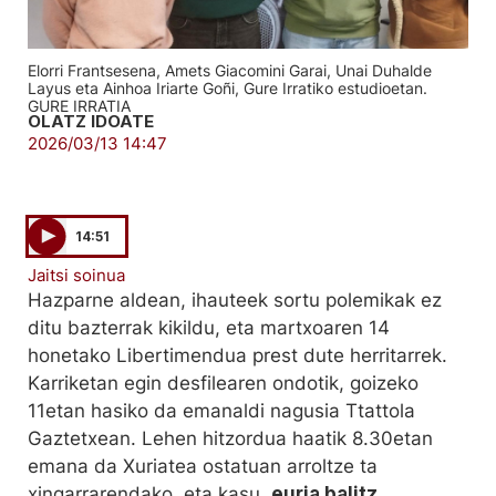
Elorri Frantsesena, Amets Giacomini Garai, Unai Duhalde
Layus eta Ainhoa Iriarte Goñi, Gure Irratiko estudioetan.
GURE IRRATIA
OLATZ IDOATE
2026/03/13 14:47
14:51
Jaitsi soinua
Hazparne aldean, ihauteek sortu polemikak ez
ditu bazterrak kikildu, eta martxoaren 14
honetako Libertimendua prest dute herritarrek.
Karriketan egin desfilearen ondotik, goizeko
11etan hasiko da emanaldi nagusia Ttattola
Gaztetxean. Lehen hitzordua haatik 8.30etan
emana da Xuriatea ostatuan arroltze ta
xingarrarendako, eta kasu,
euria balitz,