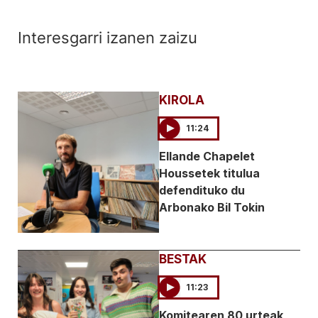
Interesgarri izanen zaizu
KIROLA
11:24
Ellande Chapelet
Houssetek titulua
defendituko du
Arbonako Bil Tokin
BESTAK
11:23
Komitearen 80 urteak