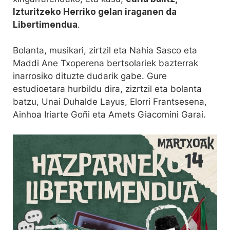
Izturitzeko Herriko gelan iraganen da
Libertimendua
.
Bolanta, musikari, zirtzil eta Nahia Sasco eta
Maddi Ane Txoperena bertsolariek bazterrak
inarrosiko dituzte dudarik gabe. Gure
estudioetara hurbildu dira, zizrtzil eta bolanta
batzu, Unai Duhalde Layus, Elorri Frantsesena,
Ainhoa Iriarte Goñi eta Amets Giacomini Garai.