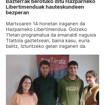
Bazterrak berotuko ditu Hazparneko
Libertimenduak hauteskundeen
bezperan
Martxoaren 14 honetan iraganen da
Hazparneko Libertimendua. Goizeko
11etan programatua da emanaldi nagusia
Ttattola gaztetxean, baina kasu, euria
balitz, Izturitzeko gelan iraganen da.