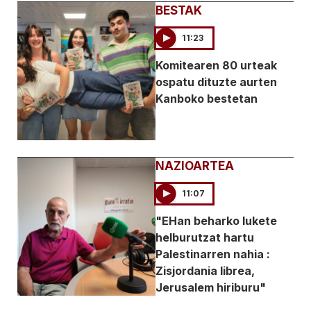
BESTAK
11:23
Komitearen 80 urteak
ospatu dituzte aurten
Kanboko bestetan
NAZIOARTEA
11:07
"EHan beharko lukete
helburutzat hartu
Palestinarren nahia :
Zisjordania librea,
Jerusalem hiriburu"