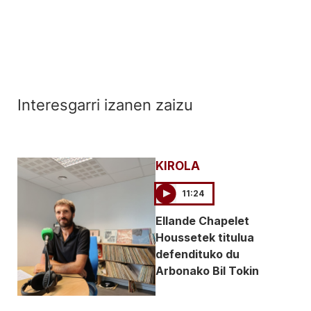
Interesgarri izanen zaizu
KIROLA
11:24
Ellande Chapelet
Houssetek titulua
defendituko du
Arbonako Bil Tokin