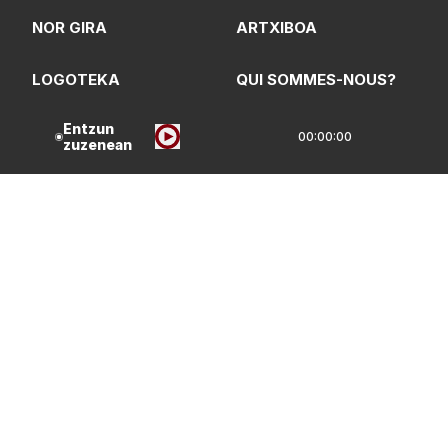
NOR GIRA
ARTXIBOA
LOGOTEKA
QUI SOMMES-NOUS?
Entzun
00:00:00
zuzenean
Lege Oharrak
Pribatasun Politika
CC Lizentzia