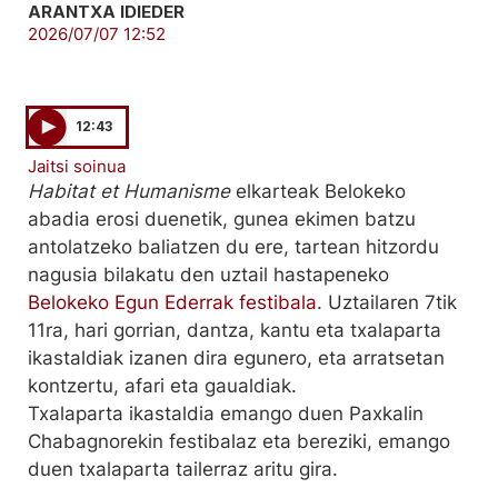
ARANTXA IDIEDER
2026/07/07 12:52
12:43
Jaitsi soinua
Habitat et Humanisme
elkarteak Belokeko
abadia erosi duenetik, gunea ekimen batzu
antolatzeko baliatzen du ere, tartean hitzordu
nagusia bilakatu den uztail hastapeneko
Belokeko Egun Ederrak festibala
. Uztailaren 7tik
11ra, hari gorrian, dantza, kantu eta txalaparta
ikastaldiak izanen dira egunero, eta arratsetan
kontzertu, afari eta gaualdiak.
Txalaparta ikastaldia emango duen Paxkalin
Chabagnorekin festibalaz eta bereziki, emango
duen txalaparta tailerraz aritu gira.