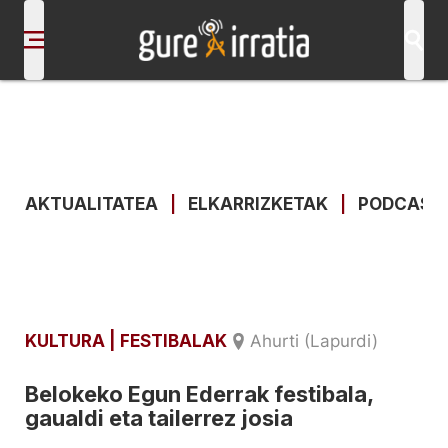
AKTUALITATEA
|
ELKARRIZKETAK
|
PODCAST
KULTURA
| FESTIBALAK
Ahurti (Lapurdi)
Belokeko Egun Ederrak festibala,
gaualdi eta tailerrez josia