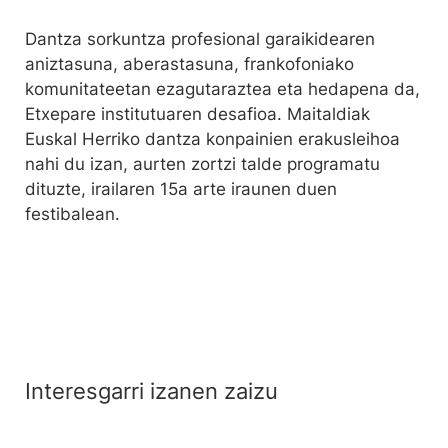
Dantza sorkuntza profesional garaikidearen
aniztasuna, aberastasuna, frankofoniako
komunitateetan ezagutaraztea eta hedapena da,
Etxepare institutuaren desafioa. Maitaldiak
Euskal Herriko dantza konpainien erakusleihoa
nahi du izan, aurten zortzi talde programatu
dituzte, irailaren 15a arte iraunen duen
festibalean.
Interesgarri izanen zaizu