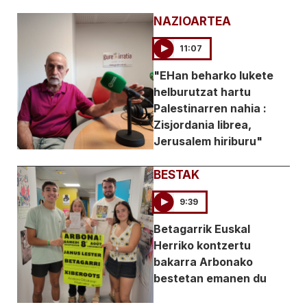
NAZIOARTEA
11:07
"EHan beharko lukete
helburutzat hartu
Palestinarren nahia :
Zisjordania librea,
Jerusalem hiriburu"
BESTAK
9:39
Betagarrik Euskal
Herriko kontzertu
bakarra Arbonako
bestetan emanen du