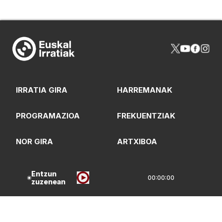
IRRATIA GIRA
HARREMANAK
PROGRAMAZIOA
FREKUENTZIAK
NOR GIRA
ARTXIBOA
LOGOTEKA
QUI SOMMES-NOUS?
Entzun
00:00:00
zuzenean
Lege Oharrak
Pribatasun Politika