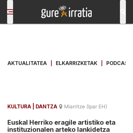
AKTUALITATEA
|
ELKARRIZKETAK
|
PODCAST
KULTURA
| DANTZA
Miarritze (Ipar EH)
Euskal Herriko eragile artistiko eta
instituzionalen arteko lankidetza