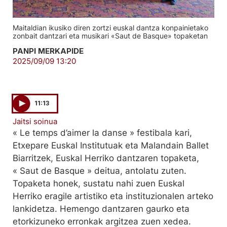
Maitaldian ikusiko diren zortzi euskal dantza konpainietako
zonbait dantzari eta musikari «Saut de Basque» topaketan
PANPI MERKAPIDE
2025/09/09 13:20
11:13
Jaitsi soinua
« Le temps d’aimer la danse » festibala kari,
Etxepare Euskal Institutuak eta Malandain Ballet
Biarritzek, Euskal Herriko dantzaren topaketa,
« Saut de Basque » deitua, antolatu zuten.
Topaketa honek, sustatu nahi zuen Euskal
Herriko eragile artistiko eta instituzionalen arteko
lankidetza. Hemengo dantzaren gaurko eta
etorkizuneko erronkak argitzea zuen xedea.