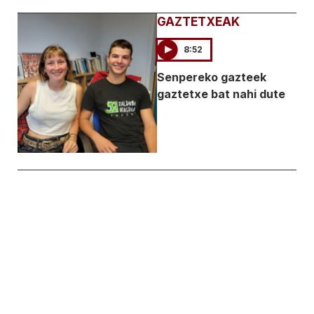
GAZTETXEAK
8:52
Senpereko gazteek
gaztetxe bat nahi dute