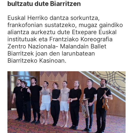
bultzatu dute Biarritzen
Euskal Herriko dantza sorkuntza,
frankofonian sustatzeko, mugaz gaindiko
aliantza aurkeztu dute Etxepare Euskal
institutuak eta Frantziako Koreografia
Zentro Nazionala- Malandain Ballet
Biarritzek joan den larunbatean
Biarritzeko Kasinoan.