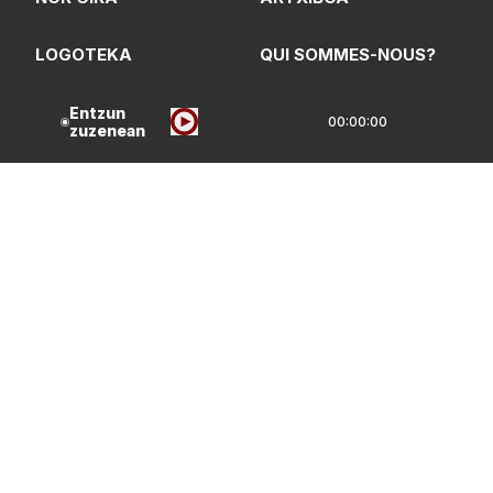
LOGOTEKA
QUI SOMMES-NOUS?
Entzun
00:00:00
zuzenean
Lege Oharrak
Pribatasun Politika
CC Lizentzia