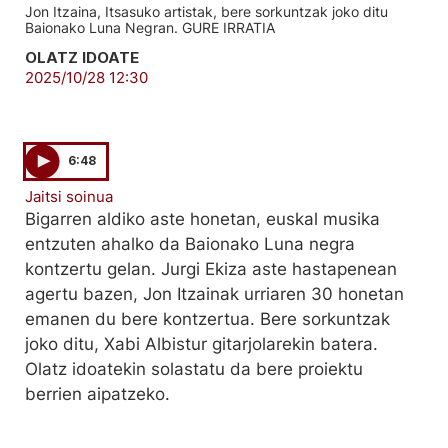
Jon Itzaina, Itsasuko artistak, bere sorkuntzak joko ditu
Baionako Luna Negran. GURE IRRATIA
OLATZ IDOATE
2025/10/28 12:30
6:48
Jaitsi soinua
Bigarren aldiko aste honetan, euskal musika
entzuten ahalko da Baionako Luna negra
kontzertu gelan. Jurgi Ekiza aste hastapenean
agertu bazen, Jon Itzainak urriaren 30 honetan
emanen du bere kontzertua. Bere sorkuntzak
joko ditu, Xabi Albistur gitarjolarekin batera.
Olatz idoatekin solastatu da bere proiektu
berrien aipatzeko.