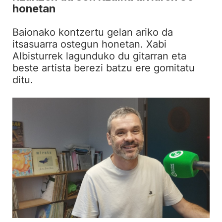
honetan
Baionako kontzertu gelan ariko da
itsasuarra ostegun honetan. Xabi
Albisturrek lagunduko du gitarran eta
beste artista berezi batzu ere gomitatu
ditu.