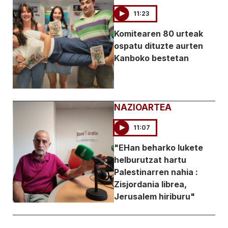
11:23
Komitearen 80 urteak
ospatu dituzte aurten
Kanboko bestetan
NAZIOARTEA
11:07
"EHan beharko lukete
helburutzat hartu
Palestinarren nahia :
Zisjordania librea,
Jerusalem hiriburu"