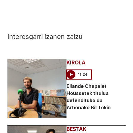
Interesgarri izanen zaizu
KIROLA
11:24
Ellande Chapelet
Houssetek titulua
defendituko du
Arbonako Bil Tokin
BESTAK