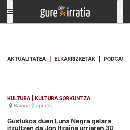
AKTUALITATEA
|
ELKARRIZKETAK
|
PODCAST
KULTURA
| KULTURA SORKUNTZA
Baiona (Lapurdi)
Gustukoa duen Luna Negra gelara
itzultzen da Jon Itzaina urriaren 30