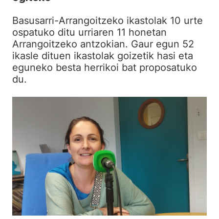
Basusarri-Arrangoitzeko ikastolak 10 urte
ospatuko ditu urriaren 11 honetan
Arrangoitzeko antzokian. Gaur egun 52
ikasle dituen ikastolak goizetik hasi eta
eguneko besta herrikoi bat proposatuko
du.