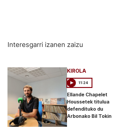
Interesgarri izanen zaizu
KIROLA
11:24
Ellande Chapelet
Houssetek titulua
defendituko du
Arbonako Bil Tokin