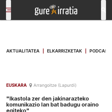
AKTUALITATEA
|
ELKARRIZKETAK
|
PODCAST
EUSKARA
Arrangoitze (Lapurdi)
"Ikastola zer den jakinarazteko
komunikazio lan bat badugu oraino
egiteko"