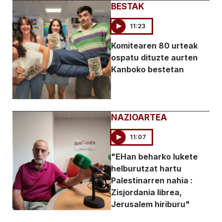
BESTAK
11:23
Komitearen 80 urteak
ospatu dituzte aurten
Kanboko bestetan
NAZIOARTEA
11:07
"EHan beharko lukete
helburutzat hartu
Palestinarren nahia :
Zisjordania librea,
Jerusalem hiriburu"