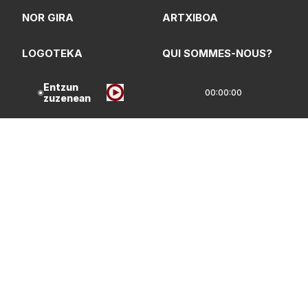
NOR GIRA
ARTXIBOA
LOGOTEKA
QUI SOMMES-NOUS?
Entzun
00:00:00
zuzenean
Lege Oharrak
Pribatasun Politika
CC Lizentzia