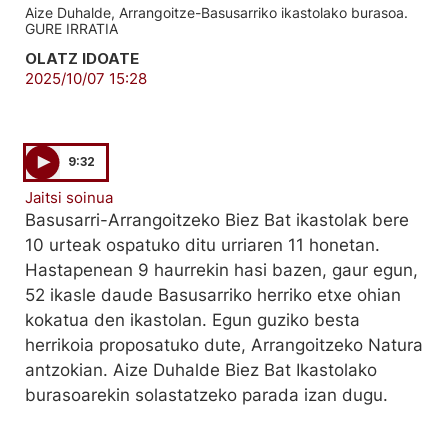
Aize Duhalde, Arrangoitze-Basusarriko ikastolako burasoa.
GURE IRRATIA
OLATZ IDOATE
2025/10/07 15:28
9:32
Jaitsi soinua
Basusarri-Arrangoitzeko Biez Bat ikastolak bere
10 urteak ospatuko ditu urriaren 11 honetan.
Hastapenean 9 haurrekin hasi bazen, gaur egun,
52 ikasle daude Basusarriko herriko etxe ohian
kokatua den ikastolan. Egun guziko besta
herrikoia proposatuko dute, Arrangoitzeko Natura
antzokian. Aize Duhalde Biez Bat Ikastolako
burasoarekin solastatzeko parada izan dugu.