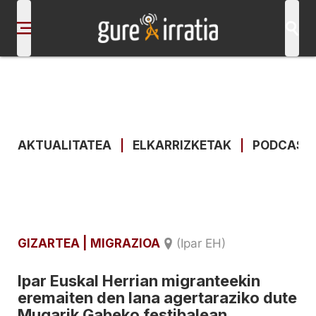
AKTUALITATEA
|
ELKARRIZKETAK
|
PODCAST
GIZARTEA
| MIGRAZIOA
(Ipar EH)
Ipar Euskal Herrian migranteekin
eremaiten den lana agertaraziko dute
Mugarik Gabeko festibalean