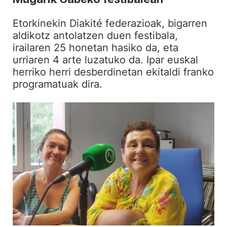
Etorkinekin Diakité federazioak, bigarren
aldikotz antolatzen duen festibala,
irailaren 25 honetan hasiko da, eta
urriaren 4 arte luzatuko da. Ipar euskal
herriko herri desberdinetan ekitaldi franko
programatuak dira.