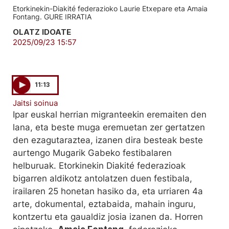
Etorkinekin-Diakité federazioko Laurie Etxepare eta Amaia
Fontang. GURE IRRATIA
OLATZ IDOATE
2025/09/23 15:57
11:13
Jaitsi soinua
Ipar euskal herrian migranteekin eremaiten den
lana, eta beste muga eremuetan zer gertatzen
den ezagutaraztea, izanen dira besteak beste
aurtengo Mugarik Gabeko festibalaren
helburuak. Etorkinekin Diakité federazioak
bigarren aldikotz antolatzen duen festibala,
irailaren 25 honetan hasiko da, eta urriaren 4a
arte, dokumental, eztabaida, mahain inguru,
kontzertu eta gaualdiz josia izanen da. Horren