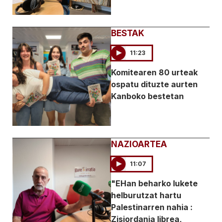
BESTAK
11:23
Komitearen 80 urteak
ospatu dituzte aurten
Kanboko bestetan
NAZIOARTEA
11:07
"EHan beharko lukete
helburutzat hartu
Palestinarren nahia :
Zisjordania librea,