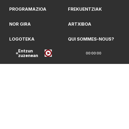
PROGRAMAZIOA
FREKUENTZIAK
NOR GIRA
ARTXIBOA
LOGOTEKA
QUI SOMMES-NOUS?
Entzun
00:00:00
zuzenean
Lege Oharrak
Pribatasun Politika
CC Lizentzia