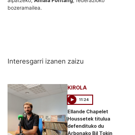
aipatzeko,
Amaia Fontang
, federazioko
bozeramailea.
Interesgarri izanen zaizu
KIROLA
11:24
Ellande Chapelet
Houssetek titulua
defendituko du
Arbonako Bil Tokin