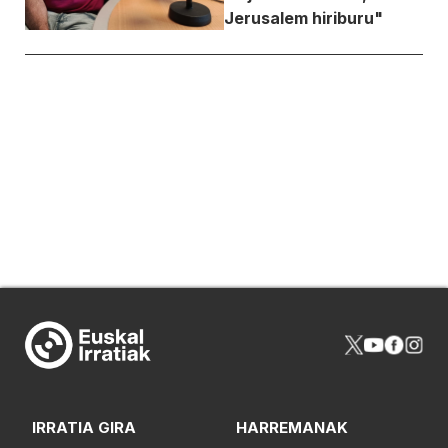
Jerusalem hiriburu"
IRRATIA GIRA
HARREMANAK