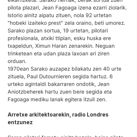
pilota plazari, Jean Fagoaga izena ezarri ziolarik.
Istorio ainitz aipatu zituen, nola 92 urtetan
"hobeki izaiteko prest" zela oraino, beti umorez.
Sarako plazan sortua, 19 urtetan, pilotari
profesionala, atxiki ttipian, esku huska ere
txapeldun, Ximun Haran zenarekin. Neguan
trinketean eta udan plaza laxoan ari ziren
orduan.
1970ean Sarako auzapez bilakatu zen 40 urte
zituela, Paul Dutournieren segida hartuz. 6
urteko agintaldi bakarraren ondotik, Jean
Aniotzbeherek hartu zuen bere segida eta
Fagoaga mediku lanak egitera itzuli zen.
Arretxe arkitektoarekin, radio Londres
entzunez