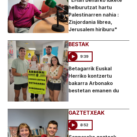
helburutzat hartu
Palestinarren nahia :
Zisjordania librea,
Jerusalem hiriburu"
BESTAK
9:39
Betagarrik Euskal
Herriko kontzertu
bakarra Arbonako
bestetan emanen du
GAZTETXEAK
8:52
Senpereko gazteek