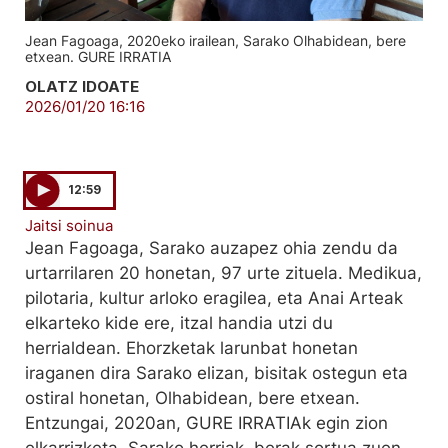
Jean Fagoaga, 2020eko irailean, Sarako Olhabidean, bere
etxean. GURE IRRATIA
OLATZ IDOATE
2026/01/20 16:16
12:59
Jaitsi soinua
Jean Fagoaga, Sarako auzapez ohia zendu da
urtarrilaren 20 honetan, 97 urte zituela. Medikua,
pilotaria, kultur arloko eragilea, eta Anai Arteak
elkarteko kide ere, itzal handia utzi du
herrialdean. Ehorzketak larunbat honetan
iraganen dira Sarako elizan, bisitak ostegun eta
ostiral honetan, Olhabidean, bere etxean.
Entzungai, 2020an, GURE IRRATIAk egin zion
elkarrizketa. Sarako herriak, berak sortua zuen