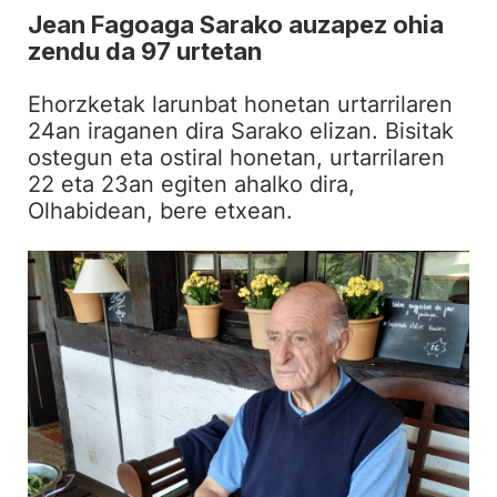
Jean Fagoaga Sarako auzapez ohia
zendu da 97 urtetan
Ehorzketak larunbat honetan urtarrilaren
24an iraganen dira Sarako elizan. Bisitak
ostegun eta ostiral honetan, urtarrilaren
22 eta 23an egiten ahalko dira,
Olhabidean, bere etxean.