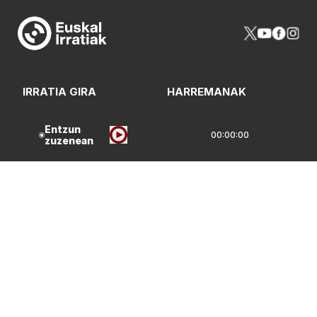
IRRATIA GIRA
HARREMANAK
PROGRAMAZIOA
FREKUENTZIAK
Entzun
00:00:00
zuzenean
NOR GIRA
ARTXIBOA
LOGOTEKA
QUI SOMMES-NOUS?
Lege Oharrak
Pribatasun Politika
CC Lizentzia