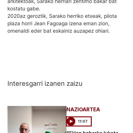
arkitektoak, Sarako herriari zentimo bakar bat
kostatu gabe.
2020az geroztik, Sarako herriko etxeak, pilota
plaza horri Jean Fagoaga izena eman zion,
omenaldi eder bat eskainiz auzapez ohiari.
Interesgarri izanen zaizu
NAZIOARTEA
11:07
"EHan beharko lukete