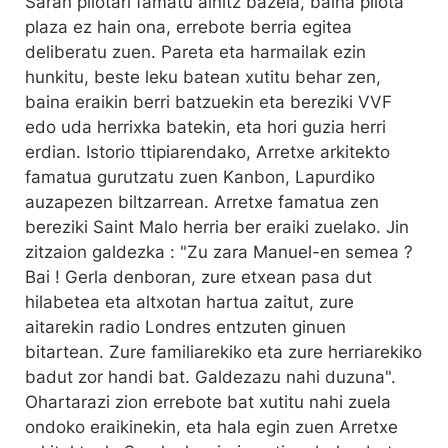
Saran pilotari famatu ainitz bazela, baina pilota
plaza ez hain ona, errebote berria egitea
deliberatu zuen. Pareta eta harmailak ezin
hunkitu, beste leku batean xutitu behar zen,
baina eraikin berri batzuekin eta bereziki VVF
edo uda herrixka batekin, eta hori guzia herri
erdian. Istorio ttipiarendako, Arretxe arkitekto
famatua gurutzatu zuen Kanbon, Lapurdiko
auzapezen biltzarrean. Arretxe famatua zen
bereziki Saint Malo herria ber eraiki zuelako. Jin
zitzaion galdezka : "Zu zara Manuel-en semea ?
Bai ! Gerla denboran, zure etxean pasa dut
hilabetea eta altxotan hartua zaitut, zure
aitarekin radio Londres entzuten ginuen
bitartean. Zure familiarekiko eta zure herriarekiko
badut zor handi bat. Galdezazu nahi duzuna".
Ohartarazi zion errebote bat xutitu nahi zuela
ondoko eraikinekin, eta hala egin zuen Arretxe