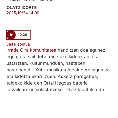
OLATZ IDOATE
2025/10/24 14:09
10:36
Jaitsi soinua
Irratia GIra komunitatea
handitzen doa egunez
egun, eta sail deberdinetako kideak ari dira
uztartzen. Kultur munduan, hastapen
hastepenetik Xutik musika taldeak bere laguntza
eta kidetza ekarri zuen. Aukera paregabea,
taldeko kide den Ortzi Hegoas bateria
jotzailearekin solastatzeko. Olatz Idoatekin da.