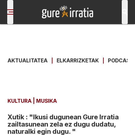
AKTUALITATEA
|
ELKARRIZKETAK
|
PODCAST
KULTURA
| MUSIKA
Xutik : "Ikusi dugunean Gure Irratia
zailtasunean zela ez dugu dudatu,
naturalki egin dugu. "