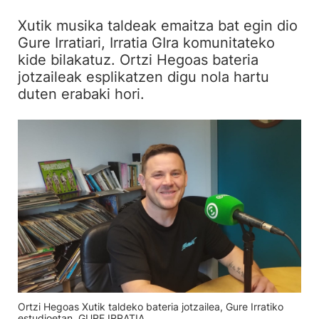
Xutik musika taldeak emaitza bat egin dio
Gure Irratiari, Irratia GIra komunitateko
kide bilakatuz. Ortzi Hegoas bateria
jotzaileak esplikatzen digu nola hartu
duten erabaki hori.
Ortzi Hegoas Xutik taldeko bateria jotzailea, Gure Irratiko
estudioetan. GURE IRRATIA