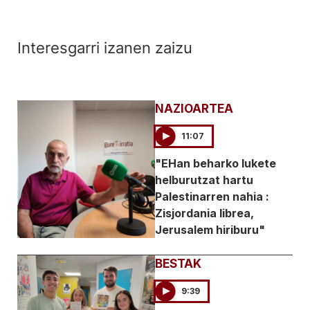
Interesgarri izanen zaizu
NAZIOARTEA
11:07
"EHan beharko lukete
helburutzat hartu
Palestinarren nahia :
Zisjordania librea,
Jerusalem hiriburu"
BESTAK
9:39