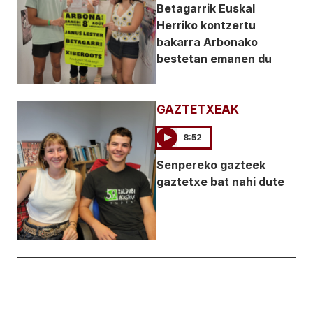
Betagarrik Euskal
Herriko kontzertu
bakarra Arbonako
bestetan emanen du
GAZTETXEAK
8:52
Senpereko gazteek
gaztetxe bat nahi dute