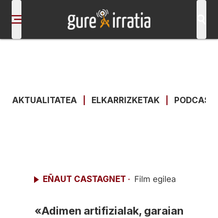
AKTUALITATEA
|
ELKARRIZKETAK
|
PODCAST
EÑAUT CASTAGNET
Film egilea
·
«Adimen artifizialak, garaian