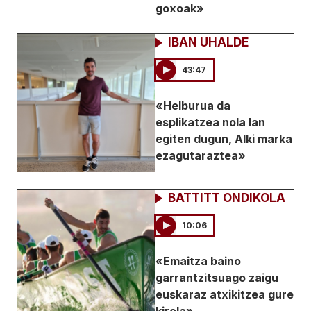
goxoak»
IBAN UHALDE
43:47
«Helburua da
esplikatzea nola lan
egiten dugun, Alki marka
ezagutaraztea»
BATTITT ONDIKOLA
10:06
«Emaitza baino
garrantzitsuago zaigu
euskaraz atxikitzea gure