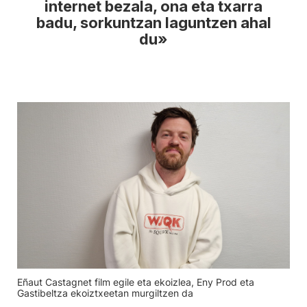
internet bezala, ona eta txarra
badu, sorkuntzan laguntzen ahal
du»
Eñaut Castagnet film egile eta ekoizlea, Eny Prod eta
Gastibeltza ekoiztxeetan murgiltzen da