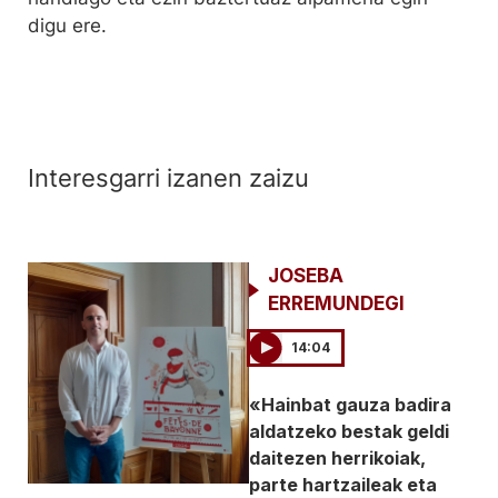
digu ere.
Interesgarri izanen zaizu
JOSEBA
ERREMUNDEGI
14:04
«Hainbat gauza badira
aldatzeko bestak geldi
daitezen herrikoiak,
parte hartzaileak eta