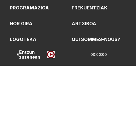
PROGRAMAZIOA
FREKUENTZIAK
NOR GIRA
ARTXIBOA
LOGOTEKA
QUI SOMMES-NOUS?
Entzun
00:00:00
zuzenean
Lege Oharrak
Pribatasun Politika
CC Lizentzia