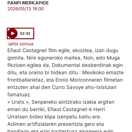
PANPI MERKAPIDE
2026/05/13 16:00
52:42
Jaitsi soinua
Eñaut Castagnet film egile, ekoizlea, izan dugu
gomita. Nire eguneroko maitea, Non, edo Muga
fikzioen egilea da. Dokumental desberdinak egin
ditu, eta oraino bi bidean ditu : Mexikoko emazte
frontballarietaz, eta Ennio Moriconneren filmetan
entzuten ahal den Curro Savoye aho-txistulari
famatuaz.
« Uratx », Senpereko aintzirako izakia argitan
eman du berriki, Eñaut Castagnet-k Herri
Urratsen bideo klipa izenpetu baitu ere.
Adimen artifizialaren presentzia gero eta
handiago eta ezin baztertuaz aipamena egin