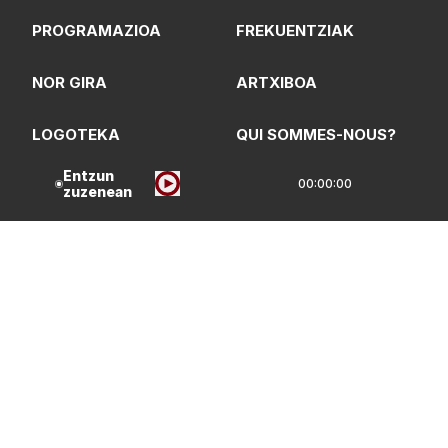
PROGRAMAZIOA
FREKUENTZIAK
NOR GIRA
ARTXIBOA
LOGOTEKA
QUI SOMMES-NOUS?
Entzun
00:00:00
zuzenean
Lege Oharrak
Pribatasun Politika
CC Lizentzia