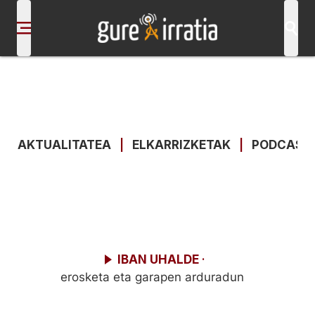
AKTUALITATEA
|
ELKARRIZKETAK
|
PODCAST
IBAN UHALDE
·
erosketa eta garapen arduradun