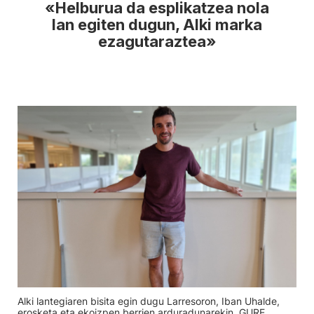
«Helburua da esplikatzea nola
lan egiten dugun, Alki marka
ezagutaraztea»
Alki lantegiaren bisita egin dugu Larresoron, Iban Uhalde,
erosketa eta ekoizpen berrien arduradunarekin. GURE