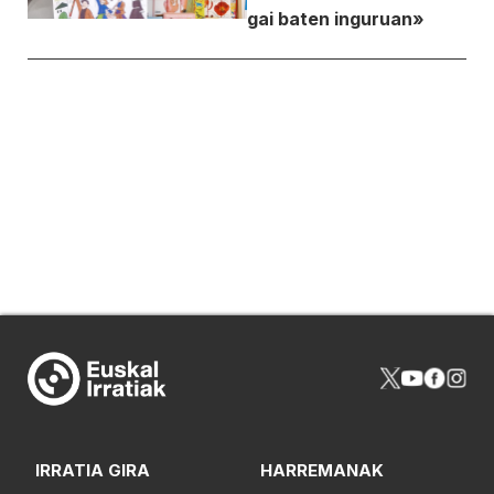
gai baten inguruan»
IRRATIA GIRA
HARREMANAK