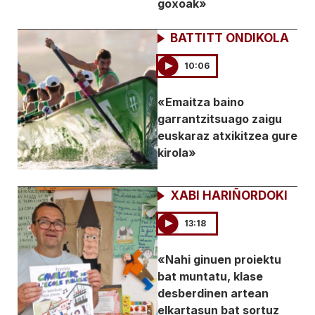
goxoak»
BATTITT ONDIKOLA
10:06
«Emaitza baino
garrantzitsuago zaigu
euskaraz atxikitzea gure
kirola»
XABI HARIÑORDOKI
13:18
«Nahi ginuen proiektu
bat muntatu, klase
desberdinen artean
elkartasun bat sortuz