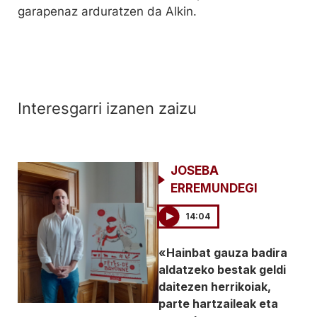
garapenaz arduratzen da Alkin.
Interesgarri izanen zaizu
JOSEBA
ERREMUNDEGI
14:04
«Hainbat gauza badira
aldatzeko bestak geldi
daitezen herrikoiak,
parte hartzaileak eta