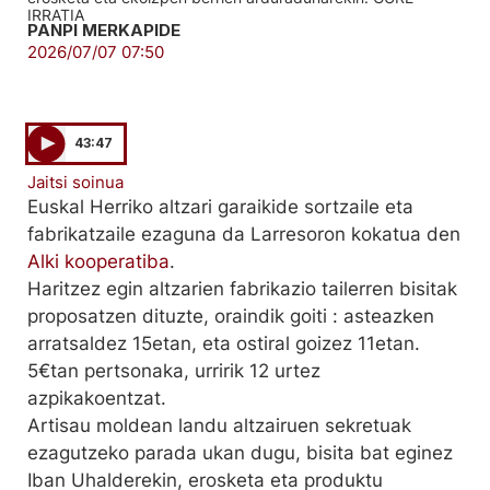
IRRATIA
PANPI MERKAPIDE
2026/07/07 07:50
43:47
Jaitsi soinua
Euskal Herriko altzari garaikide sortzaile eta
fabrikatzaile ezaguna da Larresoron kokatua den
Alki kooperatiba
.
Haritzez egin altzarien fabrikazio tailerren bisitak
proposatzen dituzte, oraindik goiti : asteazken
arratsaldez 15etan, eta ostiral goizez 11etan.
5€tan pertsonaka, urririk 12 urtez
azpikakoentzat.
Artisau moldean landu altzairuen sekretuak
ezagutzeko parada ukan dugu, bisita bat eginez
Iban Uhalderekin, erosketa eta produktu