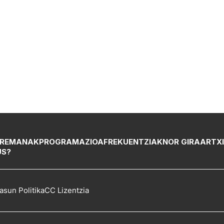
REMANAK
PROGRAMAZIOA
FREKUENTZIAK
NOR GIRA
ARTX
US?
asun Politika
CC Lizentzia