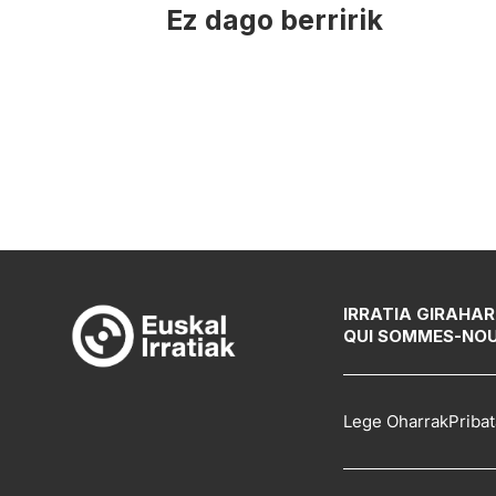
Ez dago berririk
IRRATIA GIRA
HAR
QUI SOMMES-NO
Lege Oharrak
Pribat