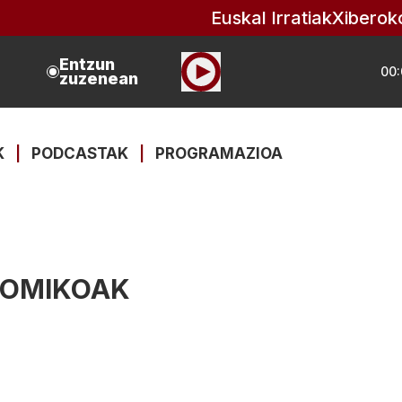
Euskal Irratiak
Xiberok
Entzun
00:
zuzenean
K
|
PODCASTAK
|
PROGRAMAZIOA
NOMIKOAK