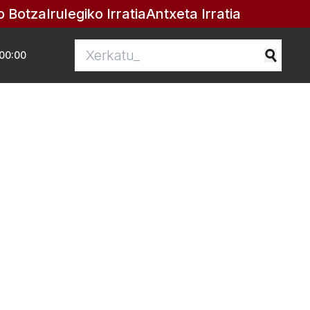
o Botza
Irulegiko Irratia
Antxeta Irratia
00:00