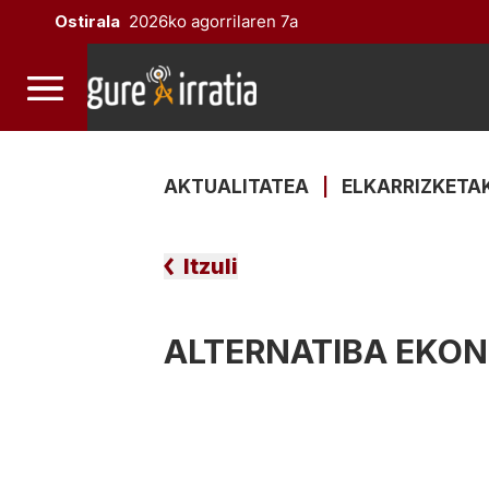
Ostirala
2026ko agorrilaren 7a
AKTUALITATEA
|
ELKARRIZKETA
Itzuli
ALTERNATIBA EKO