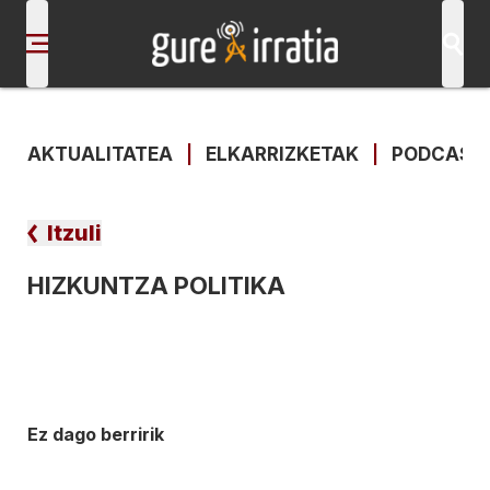
AKTUALITATEA
|
ELKARRIZKETAK
|
PODCAST
Itzuli
HIZKUNTZA POLITIKA
Ez dago berririk