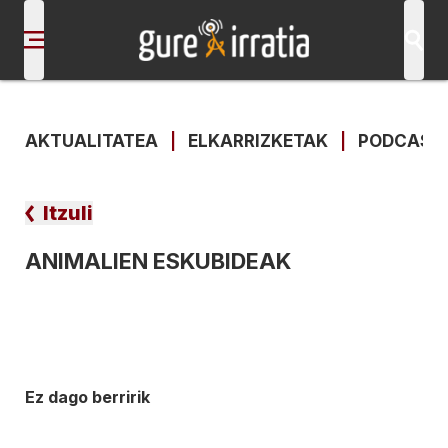
AKTUALITATEA
|
ELKARRIZKETAK
|
PODCAST
Itzuli
ANIMALIEN ESKUBIDEAK
Ez dago berririk