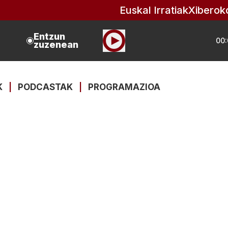
Euskal Irratiak
Xiberok
Entzun
00:
zuzenean
K
|
PODCASTAK
|
PROGRAMAZIOA