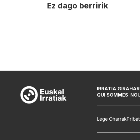
Ez dago berririk
IRRATIA GIRA
HAR
QUI SOMMES-NO
Lege Oharrak
Pribat