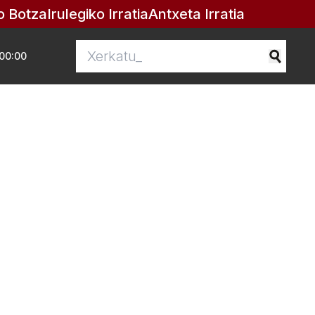
o Botza
Irulegiko Irratia
Antxeta Irratia
00:00