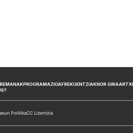
REMANAK
PROGRAMAZIOA
FREKUENTZIAK
NOR GIRA
ARTX
US?
asun Politika
CC Lizentzia