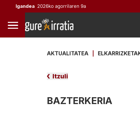
Igandea
2026ko agorrilaren 9a
AKTUALITATEA
|
ELKARRIZKETA
Itzuli
BAZTERKERIA