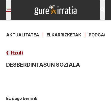
AKTUALITATEA
|
ELKARRIZKETAK
|
PODCAST
Itzuli
DESBERDINTASUN SOZIALA
Ez dago berririk