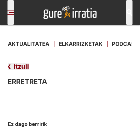
AKTUALITATEA
|
ELKARRIZKETAK
|
PODCAST
Itzuli
ERRETRETA
Ez dago berririk