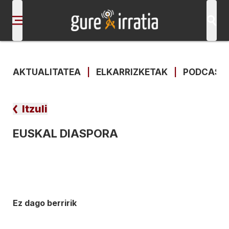
AKTUALITATEA
|
ELKARRIZKETAK
|
PODCAST
Itzuli
EUSKAL DIASPORA
Ez dago berririk