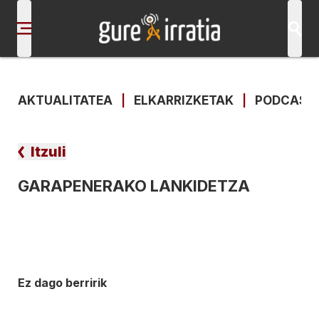
AKTUALITATEA
|
ELKARRIZKETAK
|
PODCAST
Itzuli
GARAPENERAKO LANKIDETZA
Ez dago berririk