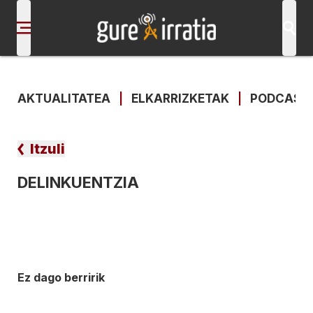
AKTUALITATEA
|
ELKARRIZKETAK
|
PODCAST
Itzuli
DELINKUENTZIA
Ez dago berririk