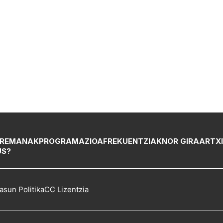
REMANAK
PROGRAMAZIOA
FREKUENTZIAK
NOR GIRA
ARTX
US?
asun Politika
CC Lizentzia