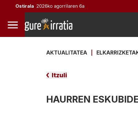
Ostirala
2026ko agorrilaren 6a
AKTUALITATEA
|
ELKARRIZKETA
Itzuli
HAURREN ESKUBID