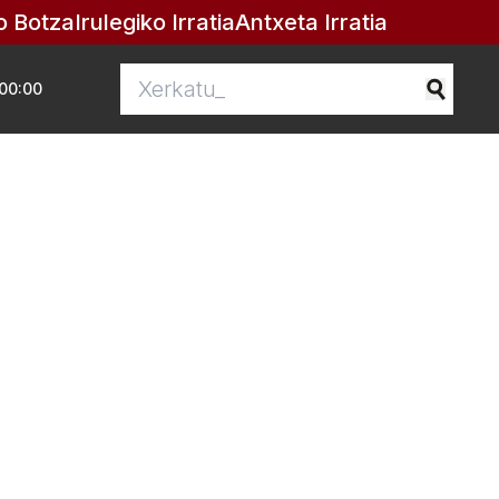
o Botza
Irulegiko Irratia
Antxeta Irratia
00:00