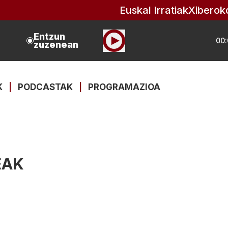
Euskal Irratiak
Xiberok
Entzun
00:
zuzenean
K
|
PODCASTAK
|
PROGRAMAZIOA
EAK