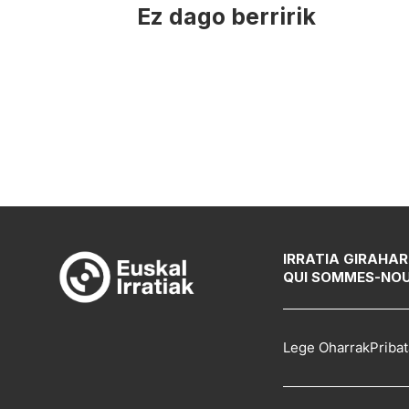
Ez dago berririk
IRRATIA GIRA
HAR
QUI SOMMES-NO
Lege Oharrak
Pribat