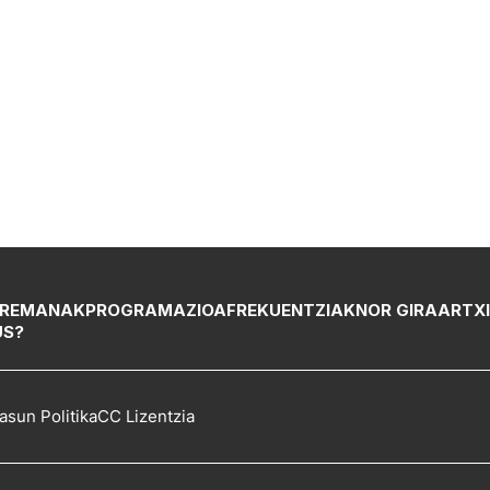
REMANAK
PROGRAMAZIOA
FREKUENTZIAK
NOR GIRA
ARTX
US?
asun Politika
CC Lizentzia