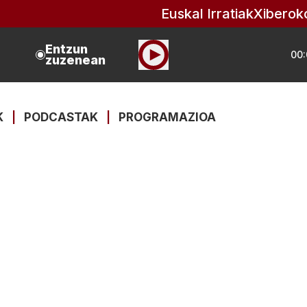
Euskal Irratiak
Xiberok
Entzun
00:
zuzenean
K
|
PODCASTAK
|
PROGRAMAZIOA