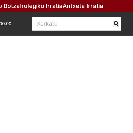
o Botza
Irulegiko Irratia
Antxeta Irratia
00:00