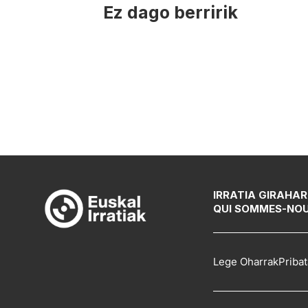
Ez dago berririk
IRRATIA GIRA
HAR
QUI SOMMES-NO
Lege Oharrak
Pribat