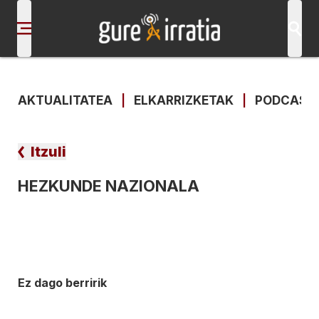
AKTUALITATEA
|
ELKARRIZKETAK
|
PODCAST
Itzuli
HEZKUNDE NAZIONALA
Ez dago berririk