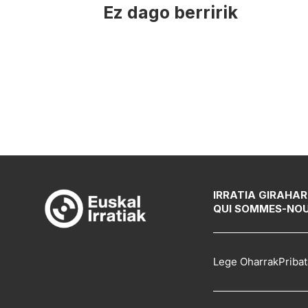
Ez dago berririk
IRRATIA GIRA
HAR
QUI SOMMES-NO
Lege Oharrak
Pribat