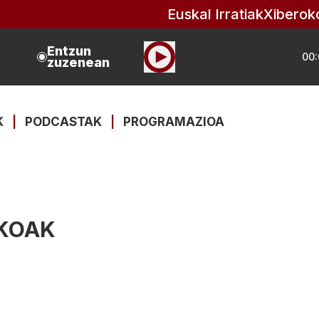
Euskal Irratiak
Xiberok
Entzun
00:
zuzenean
K
|
PODCASTAK
|
PROGRAMAZIOA
IKOAK