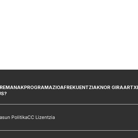
REMANAK
PROGRAMAZIOA
FREKUENTZIAK
NOR GIRA
ARTX
US?
asun Politika
CC Lizentzia