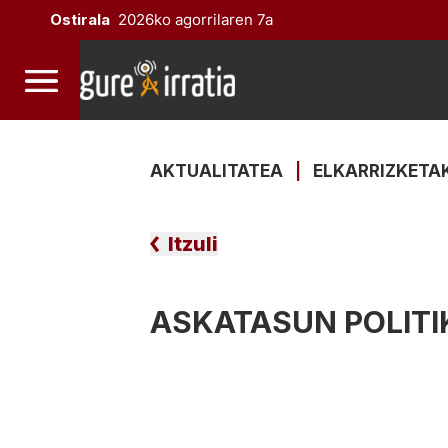
Ostirala
2026ko agorrilaren 7a
AKTUALITATEA
|
ELKARRIZKETA
Itzuli
ASKATASUN POLIT