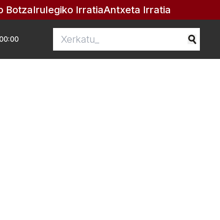
o Botza
Irulegiko Irratia
Antxeta Irratia
00:00