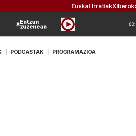
Euskal Irratiak
Xiberok
Entzun
00:
zuzenean
K
|
PODCASTAK
|
PROGRAMAZIOA