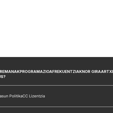
REMANAK
PROGRAMAZIOA
FREKUENTZIAK
NOR GIRA
ARTX
US?
asun Politika
CC Lizentzia