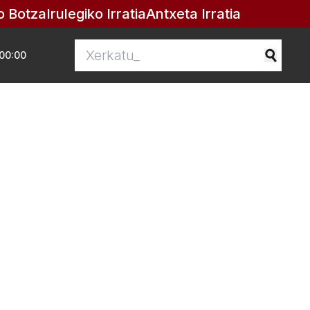
o Botza
Irulegiko Irratia
Antxeta Irratia
00:00