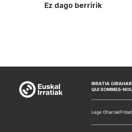
Ez dago berririk
IRRATIA GIRA
HAR
QUI SOMMES-NO
Lege Oharrak
Pribat