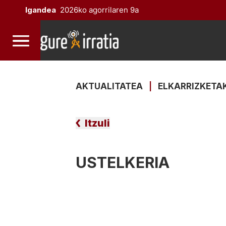
Igandea
2026ko agorrilaren 9a
AKTUALITATEA
|
ELKARRIZKETA
Itzuli
USTELKERIA