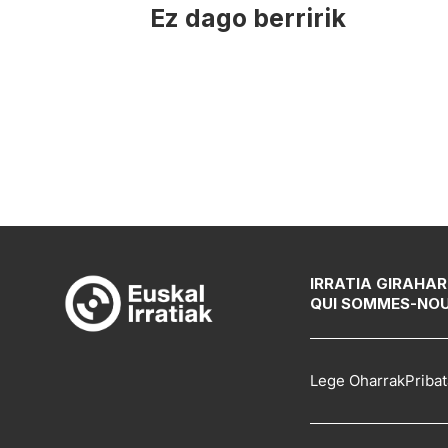
Ez dago berririk
IRRATIA GIRA
HAR
QUI SOMMES-NO
Lege Oharrak
Pribat