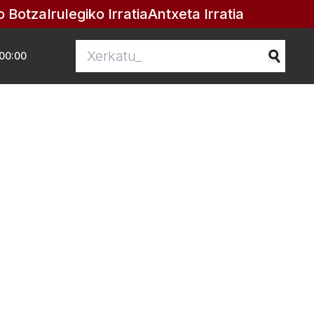
o Botza
Irulegiko Irratia
Antxeta Irratia
00:00