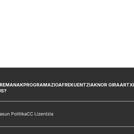
REMANAK
PROGRAMAZIOA
FREKUENTZIAK
NOR GIRA
ARTX
US?
asun Politika
CC Lizentzia