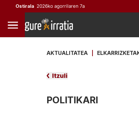
Ostirala
2026ko agorrilaren 7a
AKTUALITATEA
|
ELKARRIZKETA
Itzuli
POLITIKARI