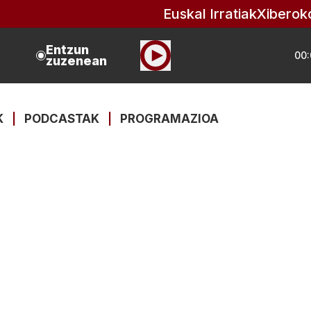
Euskal Irratiak
Xiberok
Entzun
00:
zuzenean
K
|
PODCASTAK
|
PROGRAMAZIOA