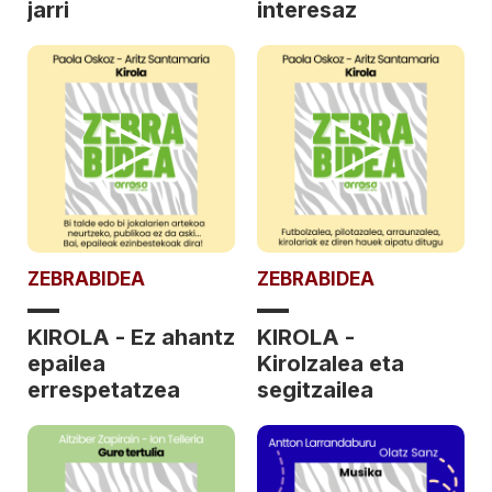
jarri
interesaz
ZEBRABIDEA
ZEBRABIDEA
KIROLA - Ez ahantz
KIROLA -
epailea
Kirolzalea eta
errespetatzea
segitzailea