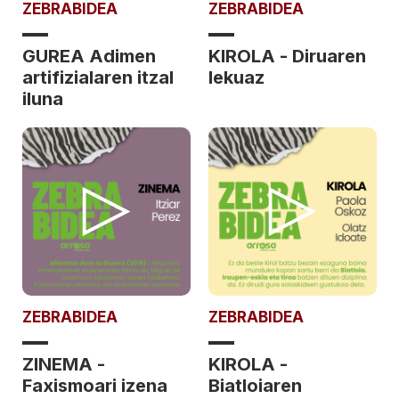
ZEBRABIDEA
ZEBRABIDEA
GUREA Adimen
KIROLA - Diruaren
artifizialaren itzal
lekuaz
iluna
ZEBRABIDEA
ZEBRABIDEA
ZINEMA -
KIROLA -
Faxismoari izena
Biatloiaren