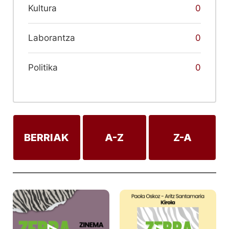
Kultura
0
Laborantza
0
Politika
0
BERRIAK
A-Z
Z-A