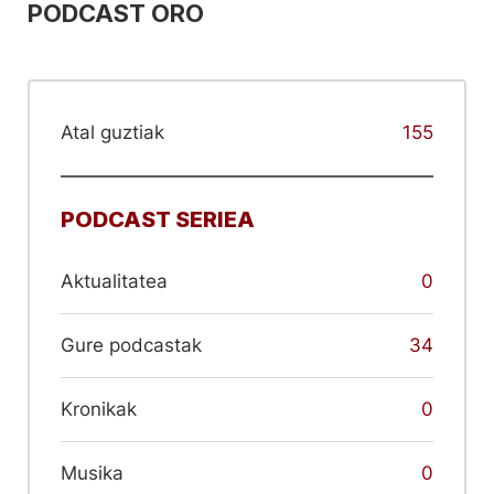
PODCAST ORO
Atal guztiak
155
PODCAST SERIEA
Aktualitatea
0
Gure podcastak
34
Kronikak
0
Musika
0