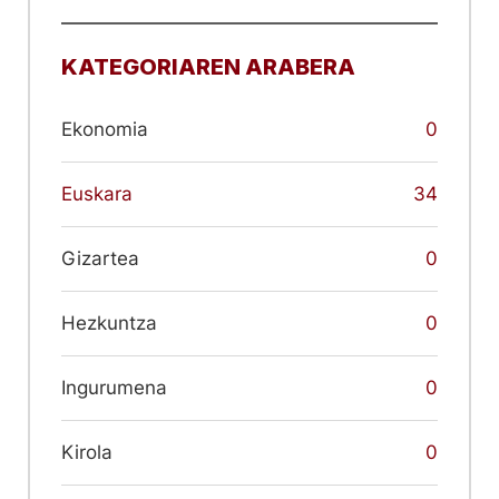
KATEGORIAREN ARABERA
Ekonomia
0
Euskara
34
Gizartea
0
Hezkuntza
0
Ingurumena
0
Kirola
0