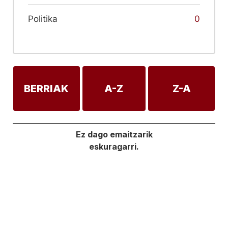
Politika
0
BERRIAK
A-Z
Z-A
Ez dago emaitzarik
eskuragarri.