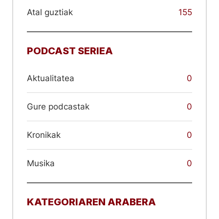
Atal guztiak
155
PODCAST SERIEA
Aktualitatea
0
Gure podcastak
0
Kronikak
0
Musika
0
KATEGORIAREN ARABERA