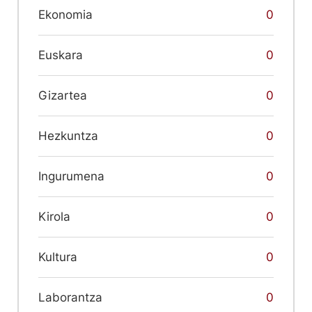
Ekonomia
0
Euskara
0
Gizartea
0
Hezkuntza
0
Ingurumena
0
Kirola
0
Kultura
0
Laborantza
0