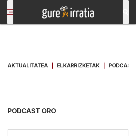
AKTUALITATEA
|
ELKARRIZKETAK
|
PODCAST
PODCAST ORO