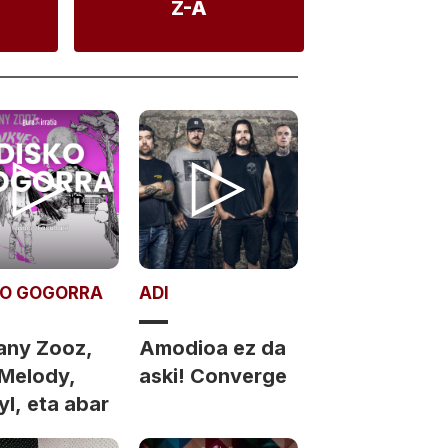
Z-A
KO GOGORRA
ADI
any Zooz,
Amodioa ez da
 Melody,
aski! Converge
l, eta abar