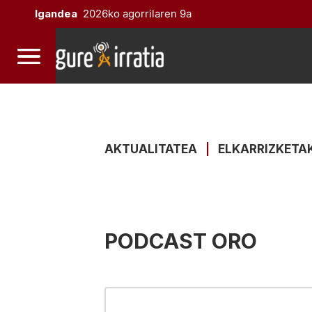
Igandea
2026ko agorrilaren 9a
AKTUALITATEA
|
ELKARRIZKETA
PODCAST ORO