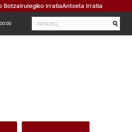
o Botza
Irulegiko Irratia
Antxeta Irratia
00:00