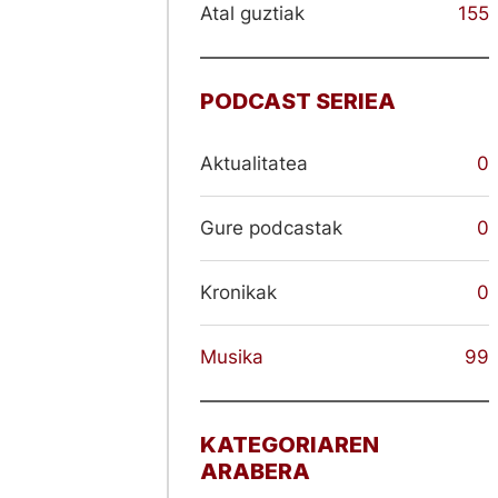
Atal guztiak
155
PODCAST SERIEA
Aktualitatea
0
Gure podcastak
0
Kronikak
0
Musika
99
KATEGORIAREN
ARABERA