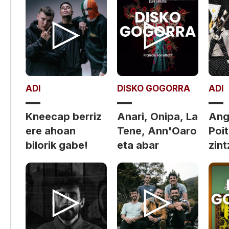
ADI
DISKO GOGORRA
ADI
Kneecap berriz
Anari, Onipa, La
Ang
ere ahoan
Tene, Ann'Oaro
Poit
bilorik gabe!
eta abar
zin
min