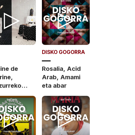
DISKO GOGORRA
ine de
Rosalia, Acid
rine,
Arab, Amami
tzurreko
eta abar
a?