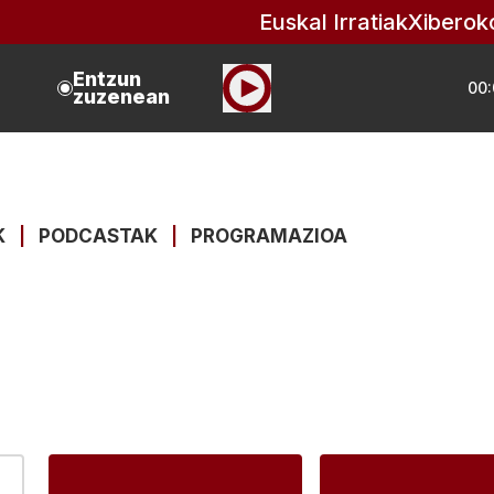
Euskal Irratiak
Xiberok
Entzun
00:
zuzenean
K
|
PODCASTAK
|
PROGRAMAZIOA