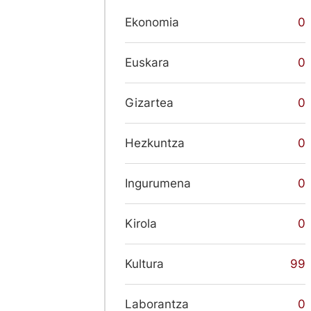
Ekonomia
0
Euskara
0
Gizartea
0
Hezkuntza
0
Ingurumena
0
Kirola
0
Kultura
99
Laborantza
0