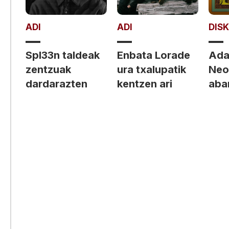
ADI
ADI
DIS
Spl33n taldeak
Enbata Lorade
Adar
zentzuak
ura txalupatik
Neo
dardarazten
kentzen ari
aba