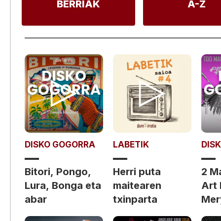
BERRIAK
A-Z
DISKO GOGORRA
LABETIK
DIS
Bitori, Pongo,
Herri puta
2 M
Lura, Bonga eta
maitearen
Art
abar
txinparta
Mery