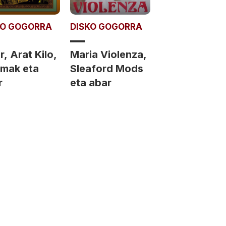
KO GOGORRA
DISKO GOGORRA
, Arat Kilo,
Maria Violenza,
mak eta
Sleaford Mods
r
eta abar