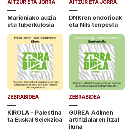
AITZUR ETA JORRA
AITZUR ETA JORRA
Marieniako auzia
DNKren ondorioak
eta tuberkulosia
eta Nils tenpesta
ZEBRABIDEA
ZEBRABIDEA
KIROLA - Palestina
GUREA Adimen
ta Euskal Selekzioa
artifizialaren itzal
iluna