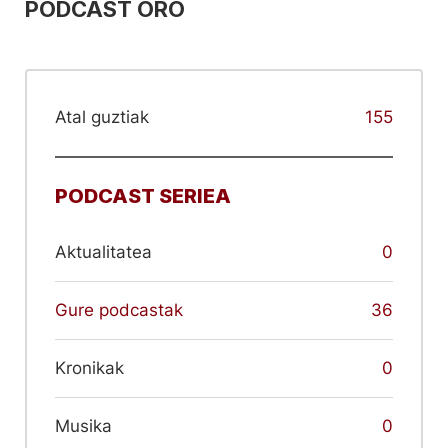
PODCAST ORO
Atal guztiak
155
PODCAST SERIEA
Aktualitatea
0
Gure podcastak
36
Kronikak
0
Musika
0