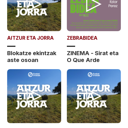
AITZUR ETA JORRA
ZEBRABIDEA
Blokatze ekintzak
ZINEMA - Sirat eta
aste osoan
O Que Arde