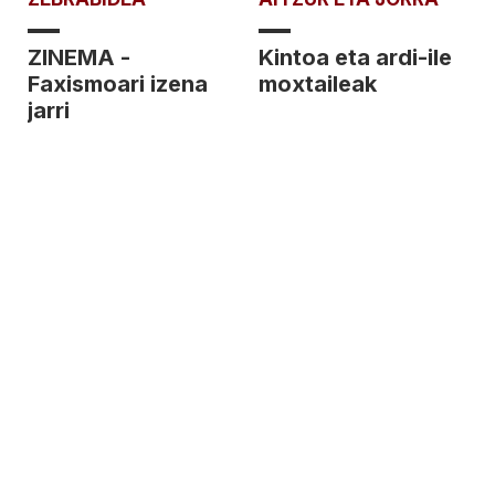
ZINEMA -
Kintoa eta ardi-ile
Faxismoari izena
moxtaileak
jarri