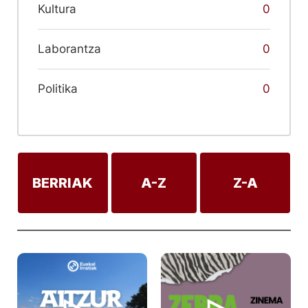
Kultura
0
Laborantza
0
Politika
0
BERRIAK
A-Z
Z-A