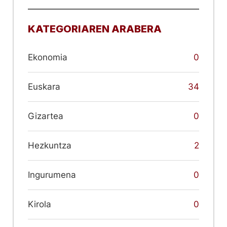
KATEGORIAREN ARABERA
Ekonomia
0
Euskara
34
Gizartea
0
Hezkuntza
2
Ingurumena
0
Kirola
0