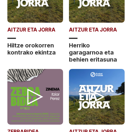
AITZUR ETA JORRA
AITZUR ETA JORRA
Hiltze orokorren
Herriko
kontrako ekintza
garagarnoa eta
behien eritasuna
ZEBRABIDEA
AITZUR ETA JORRA