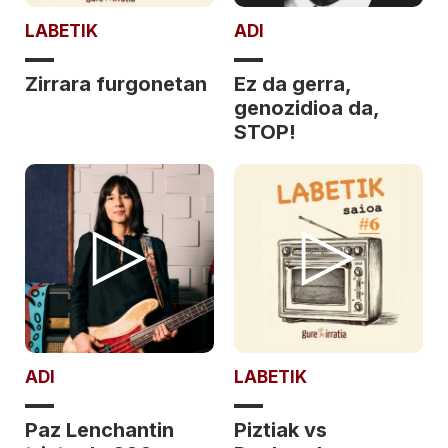
LABETIK
ADI
Zirrara furgonetan
Ez da gerra,
genozidioa da,
STOP!
ADI
LABETIK
Paz Lenchantin
Piztiak vs