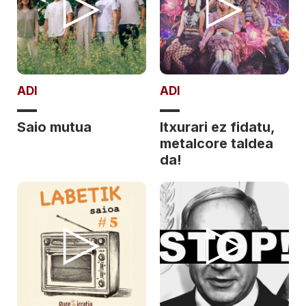
ADI
ADI
Saio mutua
Itxurari ez fidatu,
metalcore taldea
da!