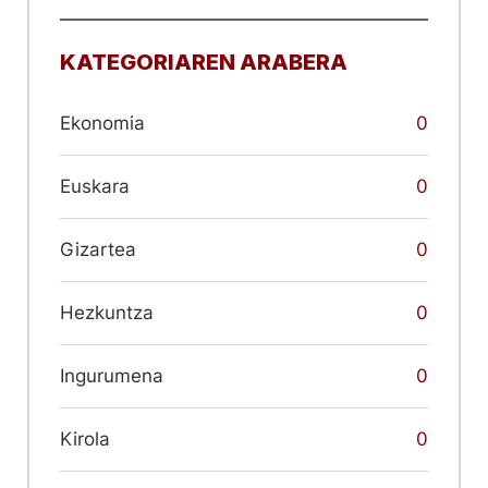
KATEGORIAREN ARABERA
Ekonomia
0
Euskara
0
Gizartea
0
Hezkuntza
0
Ingurumena
0
Kirola
0