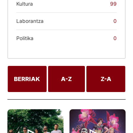
Kultura
99
Laborantza
0
Politika
0
BERRIAK
A-Z
Z-A