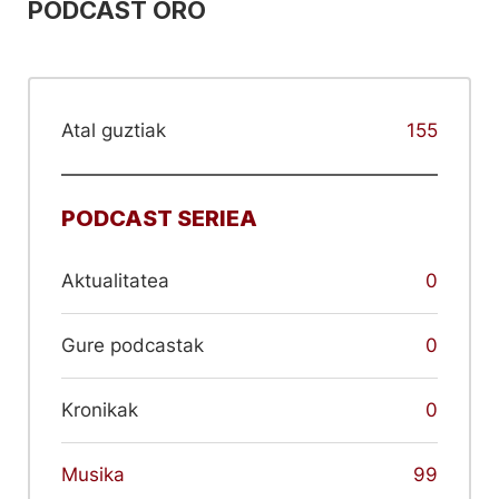
PODCAST ORO
Atal guztiak
155
PODCAST SERIEA
Aktualitatea
0
Gure podcastak
0
Kronikak
0
Musika
99