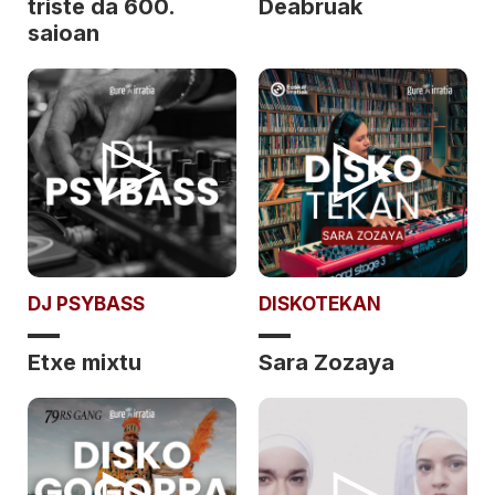
triste da 600.
Deabruak
saioan
DJ PSYBASS
DISKOTEKAN
Etxe mixtu
Sara Zozaya