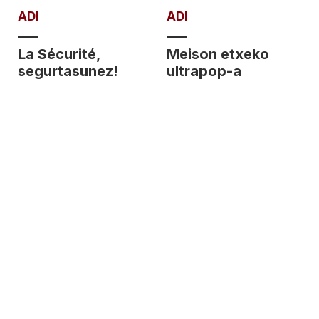
ADI
ADI
La Sécurité,
Meison etxeko
segurtasunez!
ultrapop-a