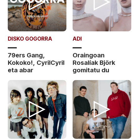
DISKO GOGORRA
ADI
79ers Gang,
Oraingoan
Kokoko!, CyrilCyril
Rosalíak Björk
eta abar
gomitatu du