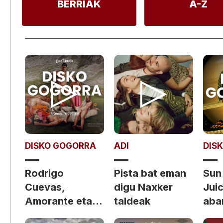
BERRIAK
A-Z
DISKO GOGORRA
ADI
DIS
Rodrigo
Pista bat eman
Sun
Cuevas,
digu Naxker
Jui
Amorante eta
taldeak
aba
abar