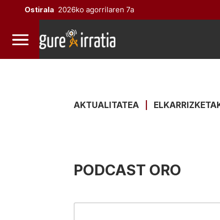
Ostirala
2026ko agorrilaren 7a
AKTUALITATEA
|
ELKARRIZKETA
PODCAST ORO