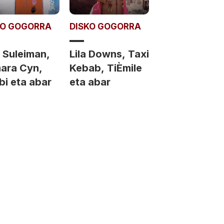
KO GOGORRA
DISKO GOGORRA
 Suleiman,
Lila Downs, Taxi
ara Cyn,
Kebab, TiÈmile
bi eta abar
eta abar