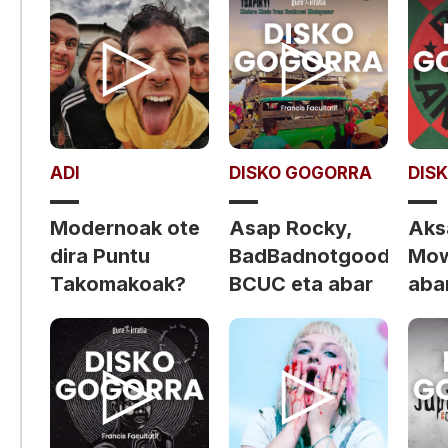
ADI
DISKO GOGORRA
DIS
Modernoak ote
Asap Rocky,
Aks
dira Puntu
BadBadnotgood,
Mow
Takomakoak?
BCUC eta abar
aba