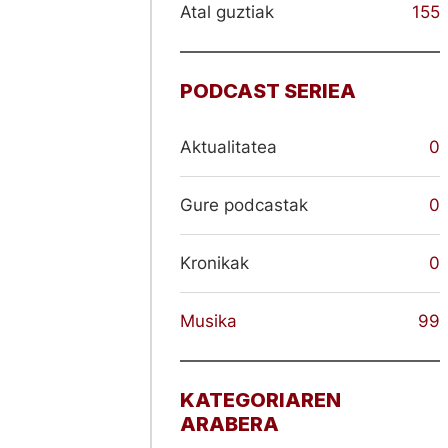
Atal guztiak
155
PODCAST SERIEA
Aktualitatea
0
Gure podcastak
0
Kronikak
0
Musika
99
KATEGORIAREN
ARABERA