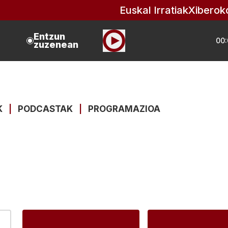
Euskal Irratiak
Xiberok
Entzun
00:
zuzenean
K
|
PODCASTAK
|
PROGRAMAZIOA