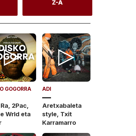
Z-A
KO GOGORRA
ADI
 Ra, 2Pac,
Aretxabaleta
ce Wrld eta
style, Txit
r
Karramarro