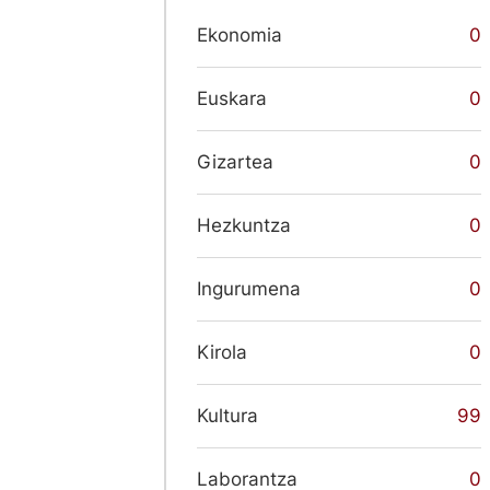
Ekonomia
0
Euskara
0
Gizartea
0
Hezkuntza
0
Ingurumena
0
Kirola
0
Kultura
99
Laborantza
0