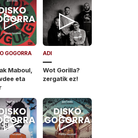
KO GOGORRA
ADI
ak Maboul,
Wot Gorilla?
dee eta
zergatik ez!
r