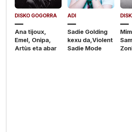
DISKO GOGORRA
ADI
DIS
Ana tijoux,
Sadie Golding
Mim
Emel, Onipa,
kexu da,Violent
Sam
Artùs eta abar
Sadie Mode
Zon