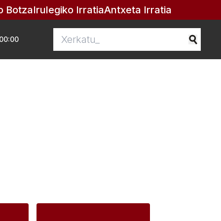
o Botza
Irulegiko Irratia
Antxeta Irratia
00:00