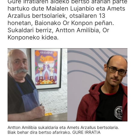
Gure Irratiaren aldeko bertso afarian parte
hartuko dute Maialen Lujanbio eta Amets
Arzallus bertsolariek, otsailaren 13
honetan, Baionako Or Konpon peñan.
Sukaldari berriz, Antton Amilibia, Or
Konponeko kidea.
Antton Amilibia sukaldaria eta Amets Arzallus bertsolaria.
Biak behar dira bertso afarirako. GURE IRRATIA