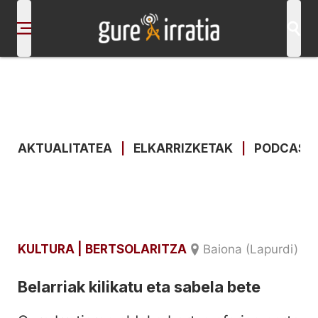
AKTUALITATEA
|
ELKARRIZKETAK
|
PODCAST
KULTURA
| BERTSOLARITZA
Baiona (Lapurdi)
Belarriak kilikatu eta sabela bete