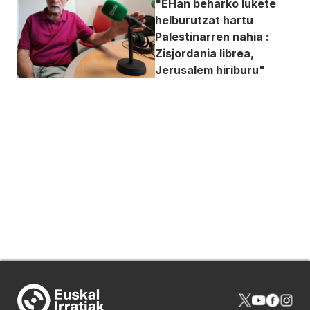
"EHan beharko lukete
helburutzat hartu
Palestinarren nahia :
Zisjordania librea,
Jerusalem hiriburu"