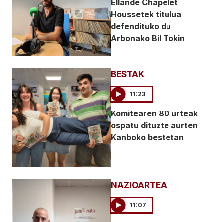
Ellande Chapelet
Houssetek titulua
defendituko du
Arbonako Bil Tokin
BESTAK
11:23
Komitearen 80 urteak
ospatu dituzte aurten
Kanboko bestetan
NAZIOARTEA
11:07