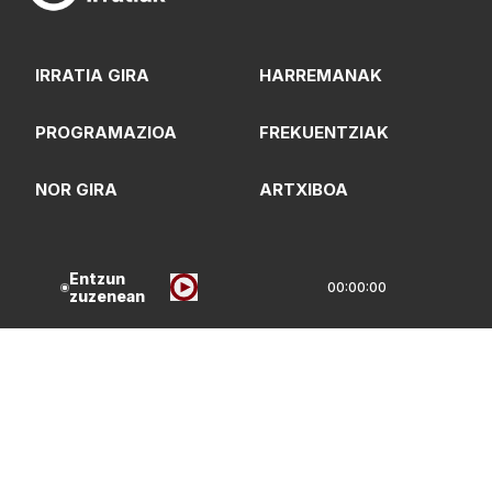
IRRATIA GIRA
HARREMANAK
PROGRAMAZIOA
FREKUENTZIAK
NOR GIRA
ARTXIBOA
LOGOTEKA
QUI SOMMES-NOUS?
Entzun
00:00:00
zuzenean
Lege Oharrak
Pribatasun Politika
CC Lizentzia