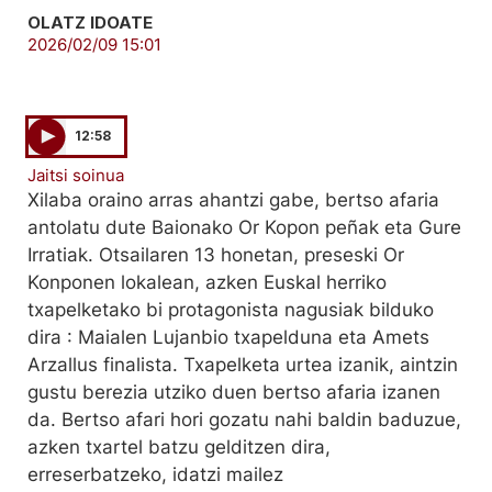
OLATZ IDOATE
2026/02/09 15:01
12:58
Jaitsi soinua
Xilaba oraino arras ahantzi gabe, bertso afaria
antolatu dute Baionako Or Kopon peñak eta Gure
Irratiak. Otsailaren 13 honetan, preseski Or
Konponen lokalean, azken Euskal herriko
txapelketako bi protagonista nagusiak bilduko
dira : Maialen Lujanbio txapelduna eta Amets
Arzallus finalista. Txapelketa urtea izanik, aintzin
gustu berezia utziko duen bertso afaria izanen
da. Bertso afari hori gozatu nahi baldin baduzue,
azken txartel batzu gelditzen dira,
erreserbatzeko, idatzi mailez