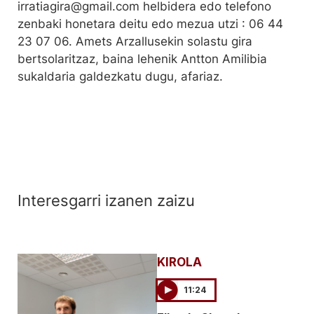
irratiagira@gmail.com helbidera edo telefono
zenbaki honetara deitu edo mezua utzi : 06 44
23 07 06. Amets Arzallusekin solastu gira
bertsolaritzaz, baina lehenik Antton Amilibia
sukaldaria galdezkatu dugu, afariaz.
Interesgarri izanen zaizu
KIROLA
11:24