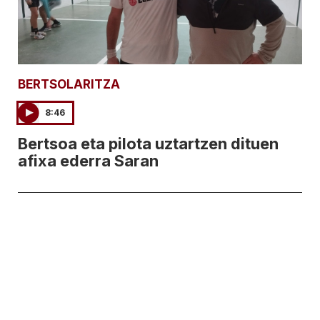
BERTSOLARITZA
8:46
Bertsoa eta pilota uztartzen dituen
afixa ederra Saran