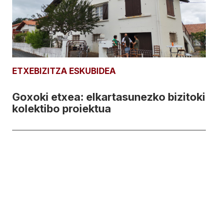
ETXEBIZITZA ESKUBIDEA
Goxoki etxea: elkartasunezko bizitoki
kolektibo proiektua