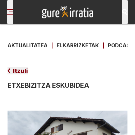
AKTUALITATEA
|
ELKARRIZKETAK
|
PODCAST
Itzuli
ETXEBIZITZA ESKUBIDEA