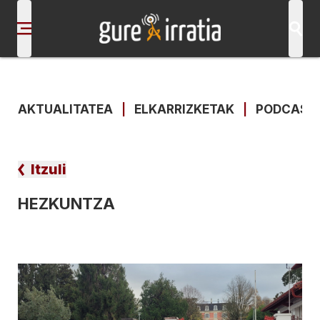
AKTUALITATEA
|
ELKARRIZKETAK
|
PODCAST
Itzuli
HEZKUNTZA