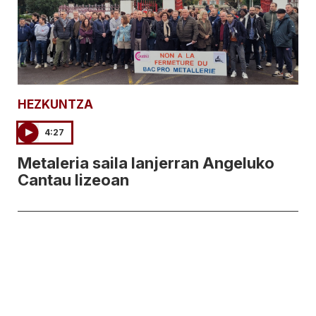
HEZKUNTZA
4:27
Metaleria saila lanjerran Angeluko
Cantau lizeoan