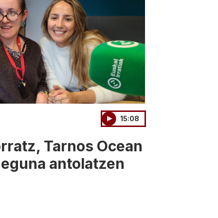
15:08
orratz, Tarnos Ocean
 eguna antolatzen