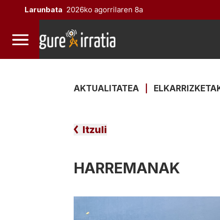
Larunbata
2026ko agorrilaren 8a
AKTUALITATEA
|
ELKARRIZKETA
Itzuli
HARREMANAK