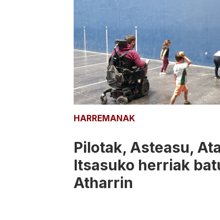
HARREMANAK
Pilotak, Asteasu, At
Itsasuko herriak bat
Atharrin