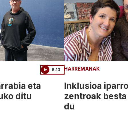
HARREMANAK
6:10
arrabia eta
Inklusioa iparr
uko ditu
zentroak besta
du