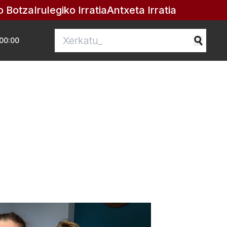
o Botza
Irulegiko Irratia
Antxeta Irratia
00:00