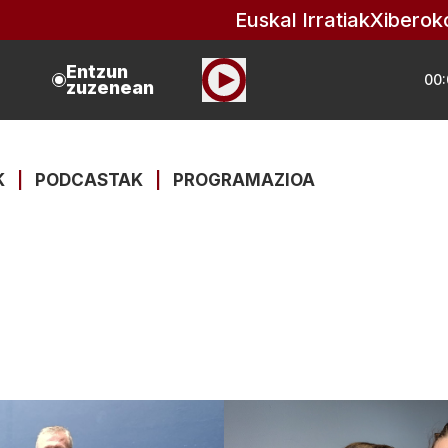
Euskal Irratiak
Xiberok
Entzun
00:
zuzenean
K
|
PODCASTAK
|
PROGRAMAZIOA