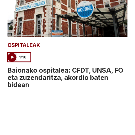
OSPITALEAK
1:16
Baionako ospitalea: CFDT, UNSA, FO
eta zuzendaritza, akordio baten
bidean