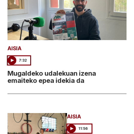
AISIA
7:32
Mugaldeko udalekuan izena
emaiteko epea idekia da
AISIA
11:56