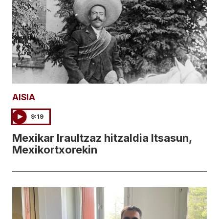
AISIA
9:19
Mexikar Iraultzaz hitzaldia Itsasun,
Mexikortxorekin