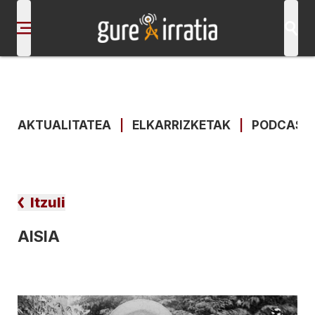
AKTUALITATEA
|
ELKARRIZKETAK
|
PODCAST
Itzuli
AISIA