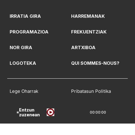
IRRATIA GIRA
HARREMANAK
PROGRAMAZIOA
FREKUENTZIAK
NOR GIRA
ARTXIBOA
LOGOTEKA
QUI SOMMES-NOUS?
Lege Oharrak
Pribatasun Politika
CC Lizentzia
Entzun
00:00:00
zuzenean