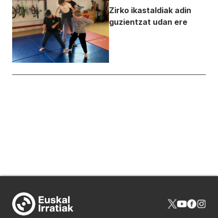
Zirko ikastaldiak adin
guzientzat udan ere