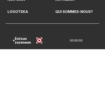
LOGOTEKA
QUI SOMMES-NOUS?
Lege Oharrak
Pribatasun Politika
Entzun
00:00:00
CC Lizentzia
zuzenean