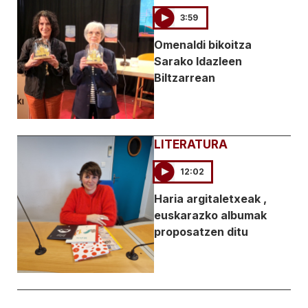
3:59
Omenaldi bikoitza
Sarako Idazleen
Biltzarrean
LITERATURA
12:02
Haria argitaletxeak ,
euskarazko albumak
proposatzen ditu