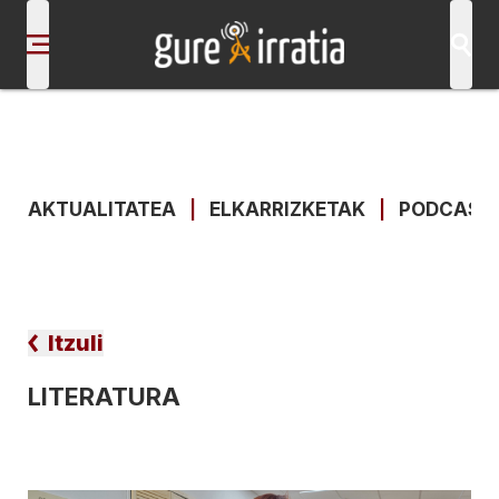
AKTUALITATEA
|
ELKARRIZKETAK
|
PODCAST
Itzuli
LITERATURA