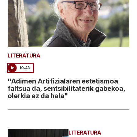
LITERATURA
10:43
"Adimen Artifizialaren estetismoa
faltsua da, sentsibilitaterik gabekoa,
olerkia ez da hala"
LITERATURA