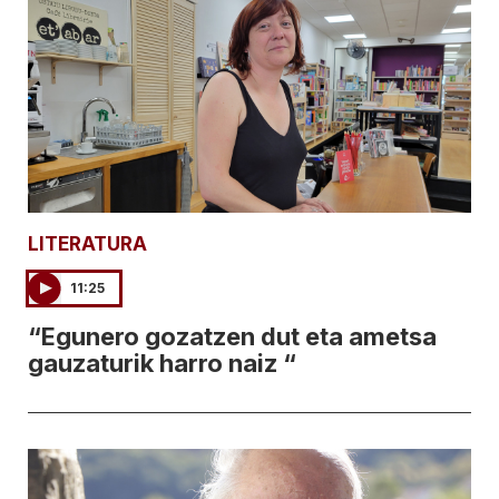
LITERATURA
11:25
“Egunero gozatzen dut eta ametsa
gauzaturik harro naiz “