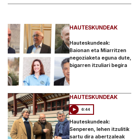
HAUTESKUNDEAK
Hauteskundeak:
Baionan eta Miarritzen
negoziaketa eguna dute,
bigarren itzuliari begira
HAUTESKUNDEAK
6:44
Hauteskundeak:
Senperen, lehen itzulitik
sartu dira abertzaleak