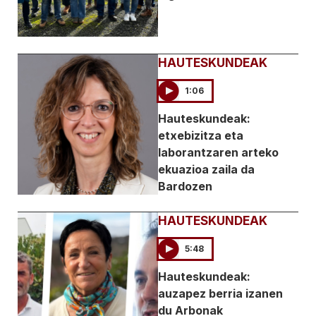
HAUTESKUNDEAK
1:06
Hauteskundeak:
etxebizitza eta
laborantzaren arteko
ekuazioa zaila da
Bardozen
HAUTESKUNDEAK
5:48
Hauteskundeak:
auzapez berria izanen
du Arbonak