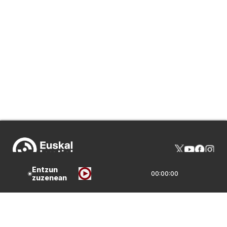
Entzun
00:00:00
zuzenean
IRRATIA GIRA
HARREMANAK
PROGRAMAZIOA
FREKUENTZIAK