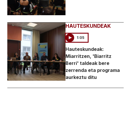
HAUTESKUNDEAK
1:05
Hauteskundeak:
Miarritzen, 'Biarritz
Berri' taldeak bere
zerrenda eta programa
aurkeztu ditu