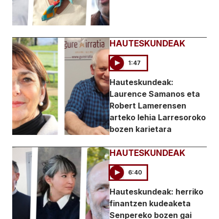
HAUTESKUNDEAK
1:47
Hauteskundeak:
Laurence Samanos eta
Robert Lamerensen
arteko lehia Larresoroko
bozen karietara
HAUTESKUNDEAK
6:40
Hauteskundeak: herriko
finantzen kudeaketa
Senpereko bozen gai