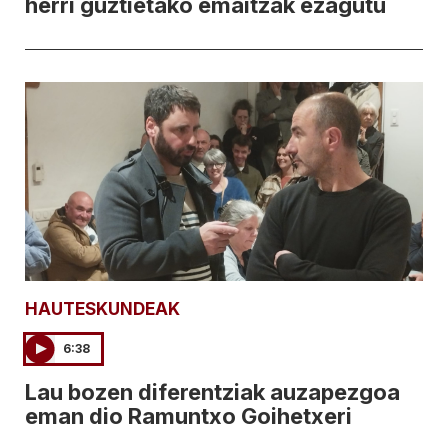
herri guztietako emaitzak ezagutu
HAUTESKUNDEAK
6:38
Lau bozen diferentziak auzapezgoa
eman dio Ramuntxo Goihetxeri