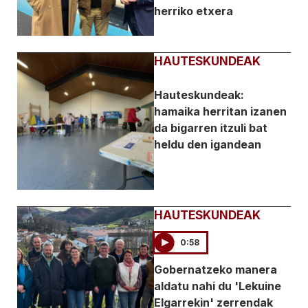
herriko etxera
HAUTESKUNDEAK
Hauteskundeak:
hamaika herritan izanen
da bigarren itzuli bat
heldu den igandean
HAUTESKUNDEAK
0:58
Gobernatzeko manera
aldatu nahi du 'Lekuine
Elgarrekin' zerrendak