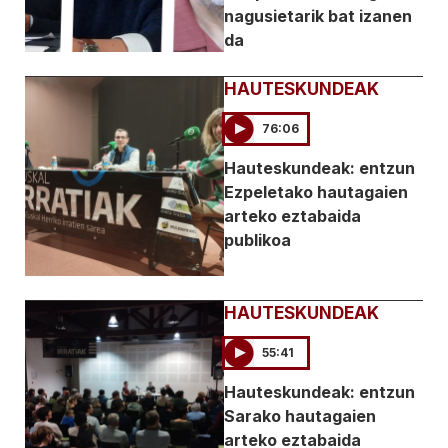
nagusietarik bat izanen
da
HAUTESKUNDEAK
76:06
Hauteskundeak: entzun
Ezpeletako hautagaien
arteko eztabaida
publikoa
HAUTESKUNDEAK
55:41
Hauteskundeak: entzun
Sarako hautagaien
arteko eztabaida