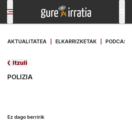
AKTUALITATEA
|
ELKARRIZKETAK
|
PODCAST
Itzuli
POLIZIA
Ez dago berririk