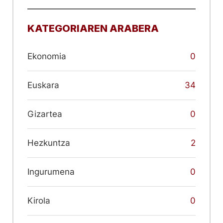
KATEGORIAREN ARABERA
Ekonomia
0
Euskara
34
Gizartea
0
Hezkuntza
2
Ingurumena
0
Kirola
0