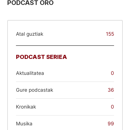
PODCAST ORO
Atal guztiak
155
PODCAST SERIEA
Aktualitatea
0
Gure podcastak
36
Kronikak
0
Musika
99