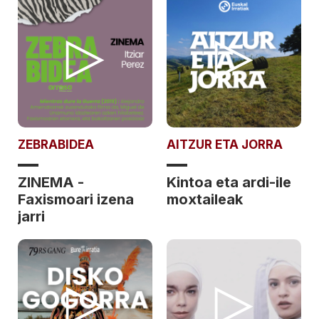
ZEBRABIDEA
AITZUR ETA JORRA
ZINEMA -
Kintoa eta ardi-ile
Faxismoari izena
moxtaileak
jarri