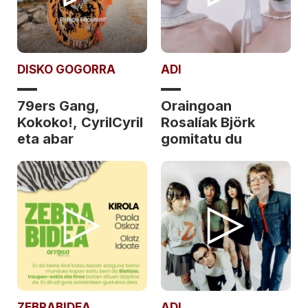
DISKO GOGORRA
ADI
79ers Gang,
Oraingoan
Kokoko!, CyrilCyril
Rosalíak Björk
eta abar
gomitatu du
ZEBRABIDEA
ADI