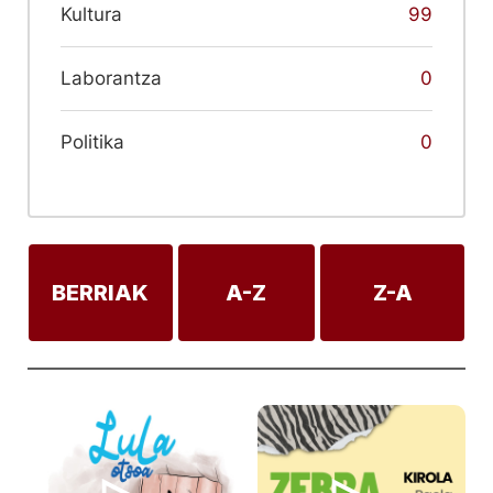
Kultura
99
Laborantza
0
Politika
0
BERRIAK
A-Z
Z-A