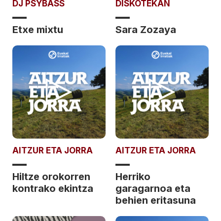
DJ PSYBASS
DISKOTEKAN
Etxe mixtu
Sara Zozaya
AITZUR ETA JORRA
AITZUR ETA JORRA
Hiltze orokorren
Herriko
kontrako ekintza
garagarnoa eta
behien eritasuna