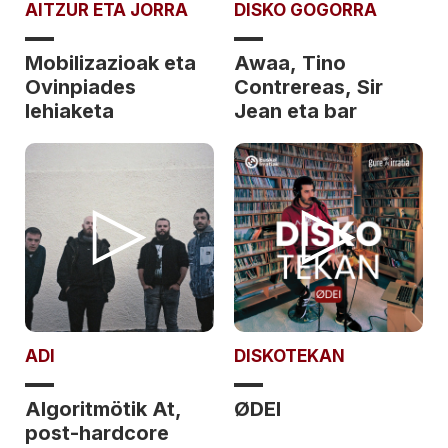
AITZUR ETA JORRA
DISKO GOGORRA
Mobilizazioak eta
Awaa, Tino
Ovinpiades
Contrereas, Sir
lehiaketa
Jean eta bar
ADI
DISKOTEKAN
Algoritmötik At,
ØDEI
post-hardcore