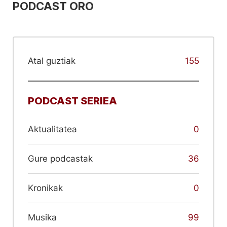
PODCAST ORO
Atal guztiak
155
PODCAST SERIEA
Aktualitatea
0
Gure podcastak
36
Kronikak
0
Musika
99