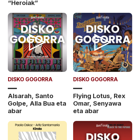
“Heroiak”
DISKO GOGORRA
DISKO GOGORRA
Alsarah, Santo
Flying Lotus, Rex
Golpe, Alla Bua eta
Omar, Senyawa
abar
eta abar