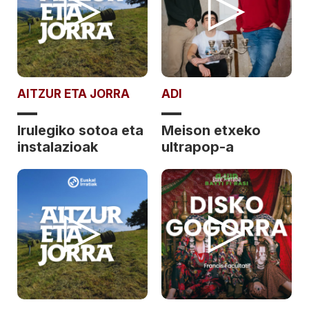
AITZUR ETA JORRA
ADI
Irulegiko sotoa eta
Meison etxeko
instalazioak
ultrapop-a