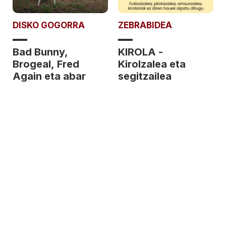
DISKO GOGORRA
ZEBRABIDEA
Bad Bunny,
KIROLA -
Brogeal, Fred
Kirolzalea eta
Again eta abar
segitzailea