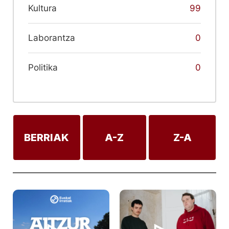
Kultura
99
Laborantza
0
Politika
0
BERRIAK
A-Z
Z-A