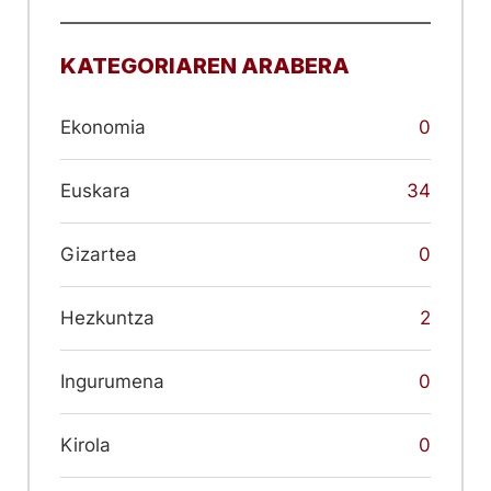
KATEGORIAREN ARABERA
Ekonomia
0
Euskara
34
Gizartea
0
Hezkuntza
2
Ingurumena
0
Kirola
0