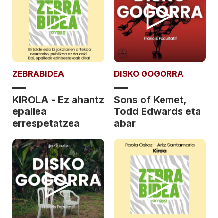
ZEBRABIDEA
DISKO GOGORRA
KIROLA - Ez ahantz
Sons of Kemet,
epailea
Todd Edwards eta
errespetatzea
abar